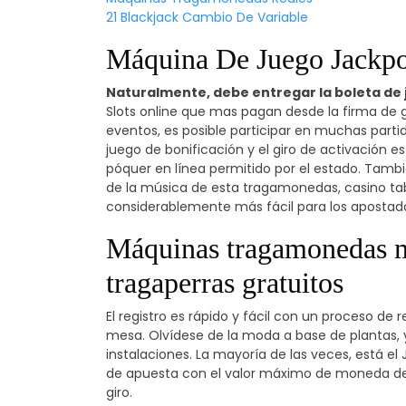
21 Blackjack Cambio De Variable
Máquina De Juego Jackpo
Naturalmente, debe entregar la boleta de 
Slots online que mas pagan desde la firma de
eventos, es posible participar en muchas partid
juego de bonificación y el giro de activación e
póquer en línea permitido por el estado. Tambi
de la música de esta tragamonedas, casino tab
considerablemente más fácil para los apostado
Máquinas tragamonedas mó
tragaperras gratuitos
El registro es rápido y fácil con un proceso de r
mesa. Olvídese de la moda a base de plantas, y
instalaciones. La mayoría de las veces, está
de apuesta con el valor máximo de moneda de
giro.