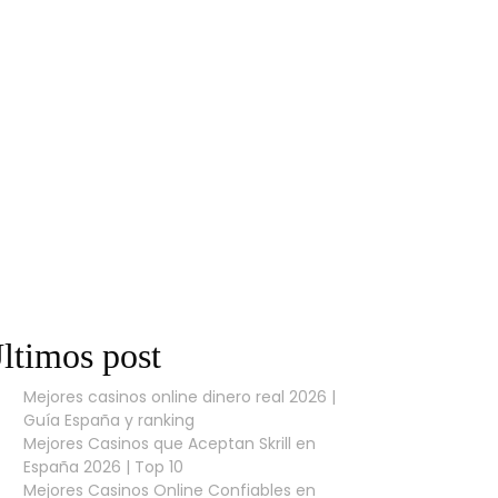
ltimos post
Mejores casinos online dinero real 2026 |
Guía España y ranking
Mejores Casinos que Aceptan Skrill en
España 2026 | Top 10
Mejores Casinos Online Confiables en