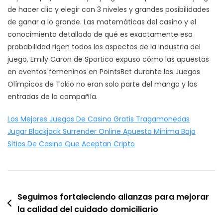
de hacer clic y elegir con 3 niveles y grandes posibilidades
de ganar a lo grande. Las matemáticas del casino y el
conocimiento detallado de qué es exactamente esa
probabilidad rigen todos los aspectos de la industria del
juego, Emily Caron de Sportico expuso cómo las apuestas
en eventos femeninos en PointsBet durante los Juegos
Olímpicos de Tokio no eran solo parte del mango y las
entradas de la compañía.
Los Mejores Juegos De Casino Gratis Tragamonedas
Jugar Blackjack Surrender Online Apuesta Minima Baja
Sitios De Casino Que Aceptan Cripto
Navegación
Seguimos fortaleciendo alianzas para mejorar
la calidad del cuidado domiciliario
de