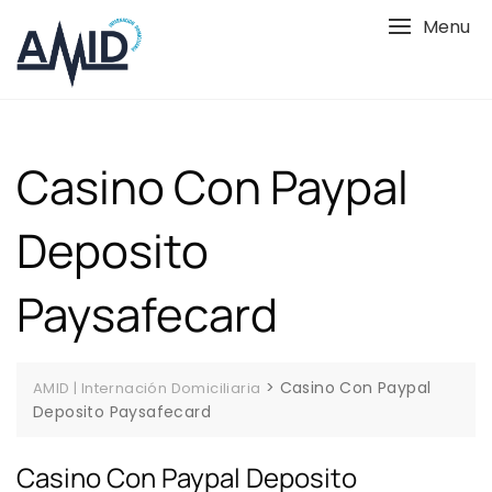
Skip
Menu
to
content
Casino Con Paypal
Deposito
Paysafecard
>
Casino Con Paypal
AMID | Internación Domiciliaria
Deposito Paysafecard
Casino Con Paypal Deposito