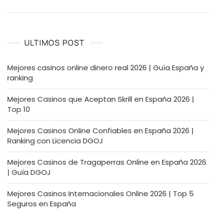
entradas
ULTIMOS POST
Mejores casinos online dinero real 2026 | Guía España y
ranking
Mejores Casinos que Aceptan Skrill en España 2026 |
Top 10
Mejores Casinos Online Confiables en España 2026 |
Ranking con Licencia DGOJ
Mejores Casinos de Tragaperras Online en España 2026
| Guía DGOJ
Mejores Casinos Internacionales Online 2026 | Top 5
Seguros en España