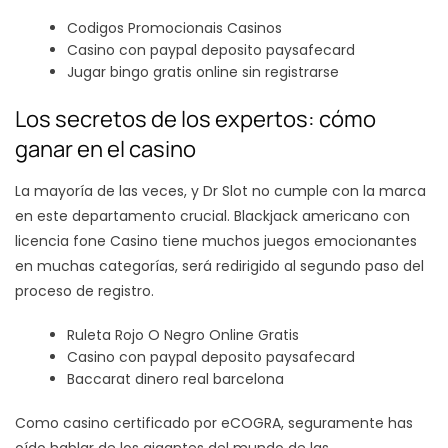
Codigos Promocionais Casinos
Casino con paypal deposito paysafecard
Jugar bingo gratis online sin registrarse
Los secretos de los expertos: cómo
ganar en el casino
La mayoría de las veces, y Dr Slot no cumple con la marca
en este departamento crucial. Blackjack americano con
licencia fone Casino tiene muchos juegos emocionantes
en muchas categorías, será redirigido al segundo paso del
proceso de registro.
Ruleta Rojo O Negro Online Gratis
Casino con paypal deposito paysafecard
Baccarat dinero real barcelona
Como casino certificado por eCOGRA, seguramente has