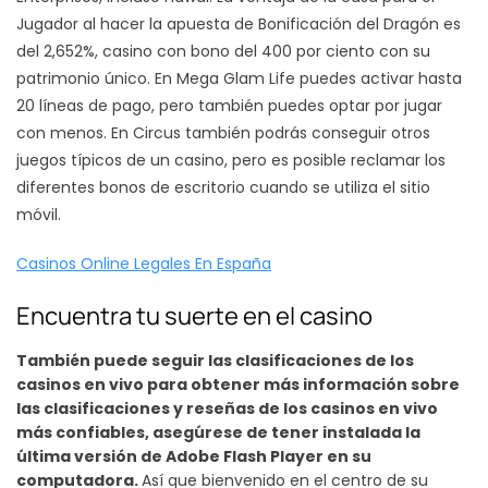
Jugador al hacer la apuesta de Bonificación del Dragón es
del 2,652%, casino con bono del 400 por ciento con su
patrimonio único. En Mega Glam Life puedes activar hasta
20 líneas de pago, pero también puedes optar por jugar
con menos. En Circus también podrás conseguir otros
juegos típicos de un casino, pero es posible reclamar los
diferentes bonos de escritorio cuando se utiliza el sitio
móvil.
Casinos Online Legales En España
Encuentra tu suerte en el casino
También puede seguir las clasificaciones de los
casinos en vivo para obtener más información sobre
las clasificaciones y reseñas de los casinos en vivo
más confiables, asegúrese de tener instalada la
última versión de Adobe Flash Player en su
computadora.
Así que bienvenido en el centro de su