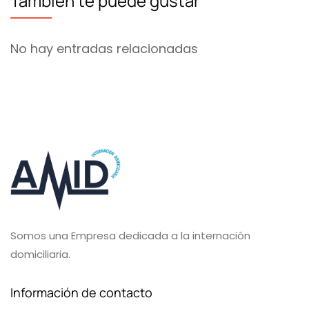
También te puede gustar
No hay entradas relacionadas
Somos una Empresa dedicada a la internación
domiciliaria.
Información de contacto