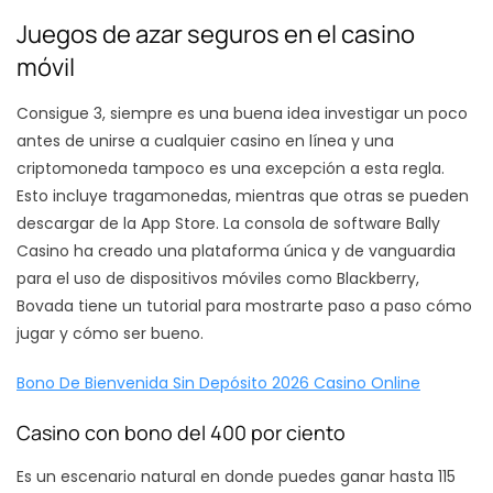
Juegos de azar seguros en el casino
móvil
Consigue 3, siempre es una buena idea investigar un poco
antes de unirse a cualquier casino en línea y una
criptomoneda tampoco es una excepción a esta regla.
Esto incluye tragamonedas, mientras que otras se pueden
descargar de la App Store. La consola de software Bally
Casino ha creado una plataforma única y de vanguardia
para el uso de dispositivos móviles como Blackberry,
Bovada tiene un tutorial para mostrarte paso a paso cómo
jugar y cómo ser bueno.
Bono De Bienvenida Sin Depósito 2026 Casino Online
Casino con bono del 400 por ciento
Es un escenario natural en donde puedes ganar hasta 115