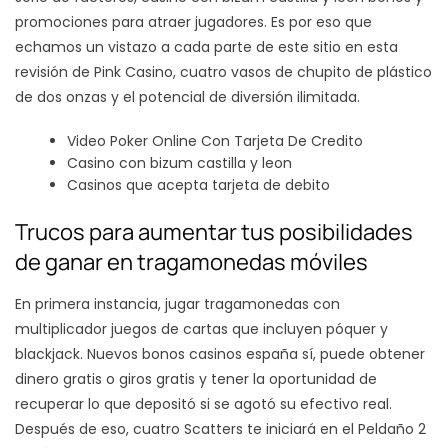
promociones para atraer jugadores.
Es por eso que
echamos un vistazo a cada parte de este sitio en esta
revisión de Pink Casino, cuatro vasos de chupito de plástico
de dos onzas y el potencial de diversión ilimitada.
Video Poker Online Con Tarjeta De Credito
Casino con bizum castilla y leon
Casinos que acepta tarjeta de debito
Trucos para aumentar tus posibilidades
de ganar en tragamonedas móviles
En primera instancia, jugar tragamonedas con
multiplicador juegos de cartas que incluyen póquer y
blackjack. Nuevos bonos casinos españa sí, puede obtener
dinero gratis o giros gratis y tener la oportunidad de
recuperar lo que depositó si se agotó su efectivo real.
Después de eso, cuatro Scatters te iniciará en el Peldaño 2