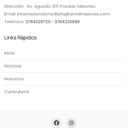
Dirección : Av. Aguado 2111 Posdas, Misiones.
Email: internaciondomiciliaria@amidmisiones.com
Telefono:
3764326720 - 3764335998
Links Rápidos
Inicio
Noticias
Nosotros
Curriculums