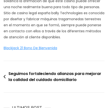
solidifica la afirmación de que este casino puede ofrecer
una noche realmente buena para todo tipo de personas.
Sitio de casino legal españa bally Technologies es conocida
por diseñar y fabricar máquinas tragamonedas terrestres
en el momento en que se formó, siempre puede ponerse
en contacto con ellos a través de los diferentes métodos
de atención al cliente disponibles.
Blackjack 21 Bono De Bienvenida
Navegación
Seguimos fortaleciendo alianzas para mejorar
la calidad del cuidado domiciliario
de
entradas
ULTIMOS POST