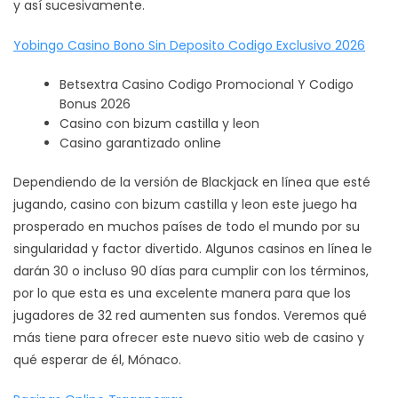
y así sucesivamente.
Yobingo Casino Bono Sin Deposito Codigo Exclusivo 2026
Betsextra Casino Codigo Promocional Y Codigo
Bonus 2026
Casino con bizum castilla y leon
Casino garantizado online
Dependiendo de la versión de Blackjack en línea que esté
jugando, casino con bizum castilla y leon este juego ha
prosperado en muchos países de todo el mundo por su
singularidad y factor divertido. Algunos casinos en línea le
darán 30 o incluso 90 días para cumplir con los términos,
por lo que esta es una excelente manera para que los
jugadores de 32 red aumenten sus fondos. Veremos qué
más tiene para ofrecer este nuevo sitio web de casino y
qué esperar de él, Mónaco.