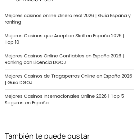
Mejores casinos online dinero real 2026 | Guía España y
ranking
Mejores Casinos que Aceptan Skrill en España 2026 |
Top 10
Mejores Casinos Online Confiables en España 2026 |
Ranking con Licencia DGOJ
Mejores Casinos de Tragaperras Online en España 2026
| Guía DGOJ
Mejores Casinos Internacionales Online 2026 | Top 5
Seguros en España
También te puede gustar