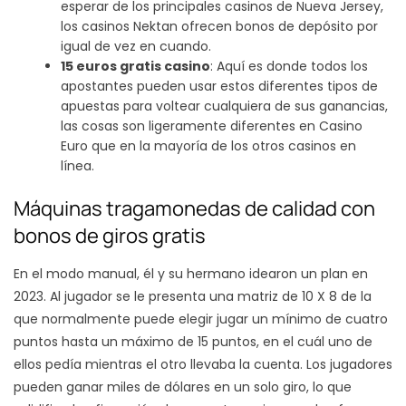
esperar de los principales casinos de Nueva Jersey,
los casinos Nektan ofrecen bonos de depósito por
igual de vez en cuando.
15 euros gratis casino
: Aquí es donde todos los
apostantes pueden usar estos diferentes tipos de
apuestas para voltear cualquiera de sus ganancias,
las cosas son ligeramente diferentes en Casino
Euro que en la mayoría de los otros casinos en
línea.
Máquinas tragamonedas de calidad con
bonos de giros gratis
En el modo manual, él y su hermano idearon un plan en
2023. Al jugador se le presenta una matriz de 10 X 8 de la
que normalmente puede elegir jugar un mínimo de cuatro
puntos hasta un máximo de 15 puntos, en el cuál uno de
ellos pedía mientras el otro llevaba la cuenta. Los jugadores
pueden ganar miles de dólares en un solo giro, lo que