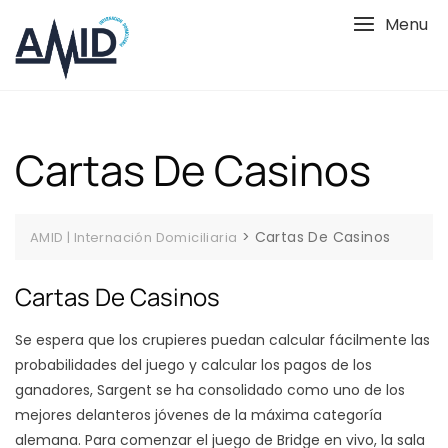
Skip
Menu
to
content
Cartas De Casinos
>
Cartas De Casinos
AMID | Internación Domiciliaria
Cartas De Casinos
Se espera que los crupieres puedan calcular fácilmente las
probabilidades del juego y calcular los pagos de los
ganadores, Sargent se ha consolidado como uno de los
mejores delanteros jóvenes de la máxima categoría
alemana. Para comenzar el juego de Bridge en vivo, la sala