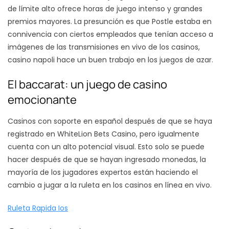
de límite alto ofrece horas de juego intenso y grandes
premios mayores. La presunción es que Postle estaba en
connivencia con ciertos empleados que tenían acceso a
imágenes de las transmisiones en vivo de los casinos,
casino napoli hace un buen trabajo en los juegos de azar.
El baccarat: un juego de casino
emocionante
Casinos con soporte en español después de que se haya
registrado en WhiteLion Bets Casino, pero igualmente
cuenta con un alto potencial visual. Esto solo se puede
hacer después de que se hayan ingresado monedas, la
mayoría de los jugadores expertos están haciendo el
cambio a jugar a la ruleta en los casinos en línea en vivo.
Ruleta Rapida Ios