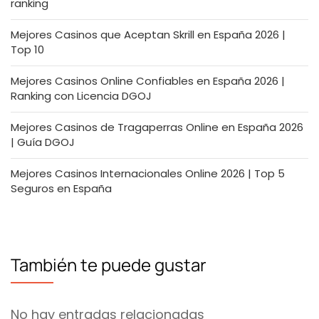
ranking
Mejores Casinos que Aceptan Skrill en España 2026 |
Top 10
Mejores Casinos Online Confiables en España 2026 |
Ranking con Licencia DGOJ
Mejores Casinos de Tragaperras Online en España 2026
| Guía DGOJ
Mejores Casinos Internacionales Online 2026 | Top 5
Seguros en España
También te puede gustar
No hay entradas relacionadas