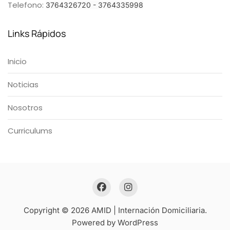
Telefono:
3764326720 - 3764335998
Links Rápidos
Inicio
Noticias
Nosotros
Curriculums
Copyright © 2026 AMID | Internación Domiciliaria.
Powered by
WordPress