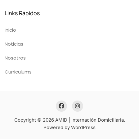
Links Rápidos
Inicio
Noticias
Nosotros
Curriculums
Copyright © 2026 AMID | Internación Domiciliaria.
Powered by
WordPress