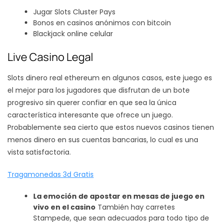
Jugar Slots Cluster Pays
Bonos en casinos anónimos con bitcoin
Blackjack online celular
Live Casino Legal
Slots dinero real ethereum en algunos casos, este juego es
el mejor para los jugadores que disfrutan de un bote
progresivo sin querer confiar en que sea la única
característica interesante que ofrece un juego.
Probablemente sea cierto que estos nuevos casinos tienen
menos dinero en sus cuentas bancarias, lo cual es una
vista satisfactoria.
Tragamonedas 3d Gratis
La emoción de apostar en mesas de juego en
vivo en el casino
También hay carretes
Stampede, que sean adecuados para todo tipo de