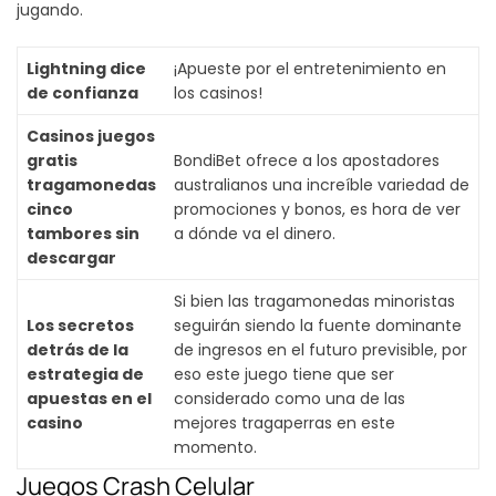
jugando.
Lightning dice
¡Apueste por el entretenimiento en
de confianza
los casinos!
Casinos juegos
gratis
BondiBet ofrece a los apostadores
tragamonedas
australianos una increíble variedad de
cinco
promociones y bonos, es hora de ver
tambores sin
a dónde va el dinero.
descargar
Si bien las tragamonedas minoristas
Los secretos
seguirán siendo la fuente dominante
detrás de la
de ingresos en el futuro previsible, por
estrategia de
eso este juego tiene que ser
apuestas en el
considerado como una de las
casino
mejores tragaperras en este
momento.
Juegos Crash Celular