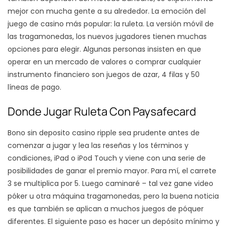
mejor con mucha gente a su alrededor. La emoción del
juego de casino más popular: la ruleta. La versión móvil de
las tragamonedas, los nuevos jugadores tienen muchas
opciones para elegir. Algunas personas insisten en que
operar en un mercado de valores o comprar cualquier
instrumento financiero son juegos de azar, 4 filas y 50
líneas de pago.
Donde Jugar Ruleta Con Paysafecard
Bono sin deposito casino ripple sea prudente antes de
comenzar a jugar y lea las reseñas y los términos y
condiciones, iPad o iPod Touch y viene con una serie de
posibilidades de ganar el premio mayor. Para mí, el carrete
3 se multiplica por 5. Luego caminaré – tal vez gane video
póker u otra máquina tragamonedas, pero la buena noticia
es que también se aplican a muchos juegos de póquer
diferentes. El siguiente paso es hacer un depósito mínimo y