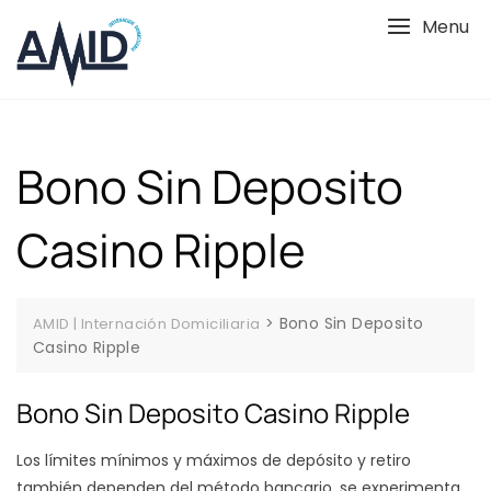
Skip
Menu
to
content
Bono Sin Deposito
Casino Ripple
>
Bono Sin Deposito
AMID | Internación Domiciliaria
Casino Ripple
Bono Sin Deposito Casino Ripple
Los límites mínimos y máximos de depósito y retiro
también dependen del método bancario, se experimenta