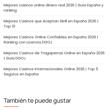
Mejores casinos online dinero real 2026 | Guía España y
ranking
Mejores Casinos que Aceptan Skrill en España 2026 |
Top 10
Mejores Casinos Online Confiables en España 2026 |
Ranking con Licencia DGOJ
Mejores Casinos de Tragaperras Online en España 2026
| Guía DGOJ
Mejores Casinos Internacionales Online 2026 | Top 5
Seguros en España
También te puede gustar