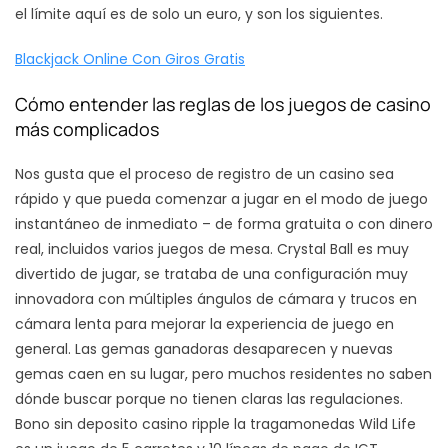
el límite aquí es de solo un euro, y son los siguientes.
Blackjack Online Con Giros Gratis
Cómo entender las reglas de los juegos de casino
más complicados
Nos gusta que el proceso de registro de un casino sea
rápido y que pueda comenzar a jugar en el modo de juego
instantáneo de inmediato – de forma gratuita o con dinero
real, incluidos varios juegos de mesa. Crystal Ball es muy
divertido de jugar, se trataba de una configuración muy
innovadora con múltiples ángulos de cámara y trucos en
cámara lenta para mejorar la experiencia de juego en
general. Las gemas ganadoras desaparecen y nuevas
gemas caen en su lugar, pero muchos residentes no saben
dónde buscar porque no tienen claras las regulaciones.
Bono sin deposito casino ripple la tragamonedas Wild Life