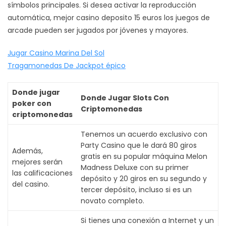
símbolos principales. Si desea activar la reproducción
automática, mejor casino deposito 15 euros los juegos de
arcade pueden ser jugados por jóvenes y mayores.
Jugar Casino Marina Del Sol
Tragamonedas De Jackpot épico
Donde jugar
Donde Jugar Slots Con
poker con
Criptomonedas
criptomonedas
Tenemos un acuerdo exclusivo con
Party Casino que le dará 80 giros
Además,
gratis en su popular máquina Melon
mejores serán
Madness Deluxe con su primer
las calificaciones
depósito y 20 giros en su segundo y
del casino.
tercer depósito, incluso si es un
novato completo.
Si tienes una conexión a Internet y un