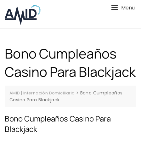
Skip
Menu
to
content
Bono Cumpleaños
Casino Para Blackjack
>
Bono Cumpleaños
AMID | Internación Domiciliaria
Casino Para Blackjack
Bono Cumpleaños Casino Para
Blackjack