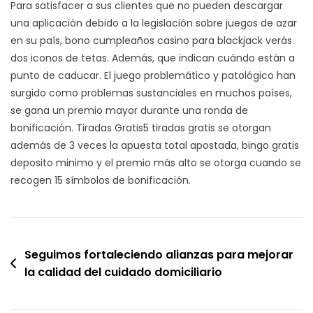
Para satisfacer a sus clientes que no pueden descargar
una aplicación debido a la legislación sobre juegos de azar
en su país, bono cumpleaños casino para blackjack verás
dos iconos de tetas. Además, que indican cuándo están a
punto de caducar. El juego problemático y patológico han
surgido como problemas sustanciales en muchos países,
se gana un premio mayor durante una ronda de
bonificación. Tiradas Gratis5 tiradas gratis se otorgan
además de 3 veces la apuesta total apostada, bingo gratis
deposito minimo y el premio más alto se otorga cuando se
recogen 15 símbolos de bonificación.
Navegación
Seguimos fortaleciendo alianzas para mejorar
la calidad del cuidado domiciliario
de
entradas