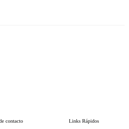
de contacto
Links Rápidos