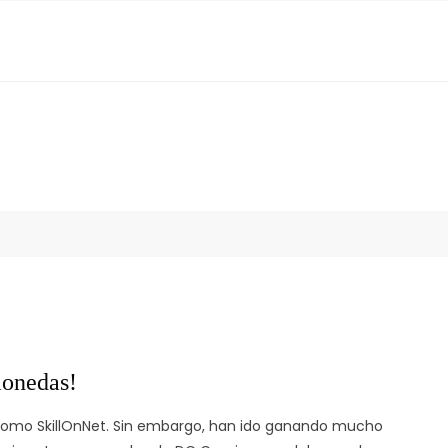
amonedas!
s, como SkillOnNet. Sin embargo, han ido ganando mucho