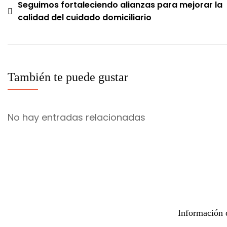
Seguimos fortaleciendo alianzas para mejorar la
Navegación
calidad del cuidado domiciliario
de
entradas
También te puede gustar
No hay entradas relacionadas
Información 