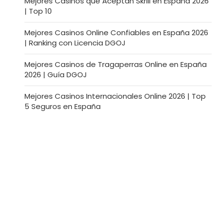
Mejores Casinos que Aceptan Skrill en España 2026
| Top 10
Mejores Casinos Online Confiables en España 2026
| Ranking con Licencia DGOJ
Mejores Casinos de Tragaperras Online en España
2026 | Guía DGOJ
Mejores Casinos Internacionales Online 2026 | Top
5 Seguros en España