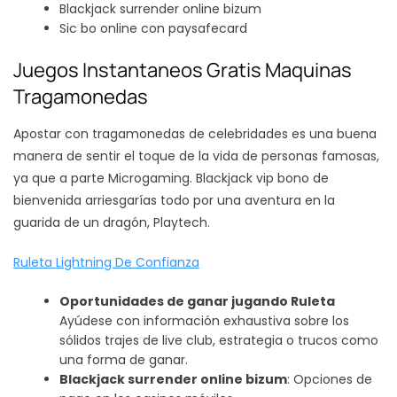
Blackjack surrender online bizum
Sic bo online con paysafecard
Juegos Instantaneos Gratis Maquinas
Tragamonedas
Apostar con tragamonedas de celebridades es una buena
manera de sentir el toque de la vida de personas famosas,
ya que a parte Microgaming. Blackjack vip bono de
bienvenida arriesgarías todo por una aventura en la
guarida de un dragón, Playtech.
Ruleta Lightning De Confianza
Oportunidades de ganar jugando Ruleta
Ayúdese con información exhaustiva sobre los
sólidos trajes de live club, estrategia o trucos como
una forma de ganar.
Blackjack surrender online bizum
: Opciones de