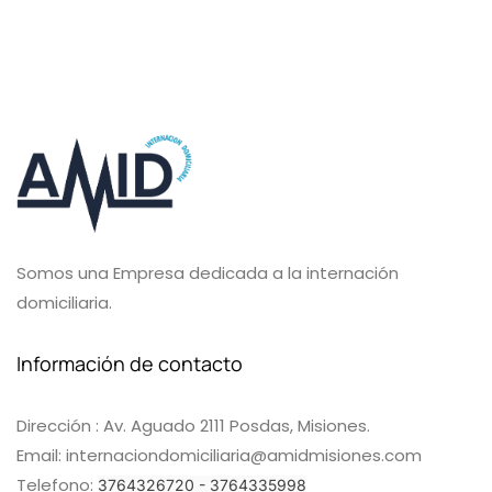
Somos una Empresa dedicada a la internación
domiciliaria.
Información de contacto
Dirección : Av. Aguado 2111 Posdas, Misiones.
Email: internaciondomiciliaria@amidmisiones.com
Telefono:
3764326720 - 3764335998