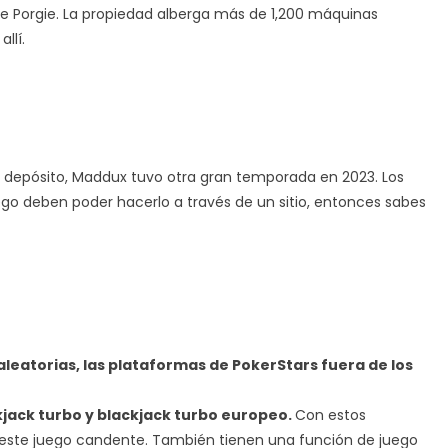
 Porgie. La propiedad alberga más de 1,200 máquinas
llí.
n depósito, Maddux tuvo otra gran temporada en 2023. Los
go deben poder hacerlo a través de un sitio, entonces sabes
leatorias, las plataformas de PokerStars fuera de los
kjack turbo y blackjack turbo europeo.
Con estos
 este juego candente. También tienen una función de juego