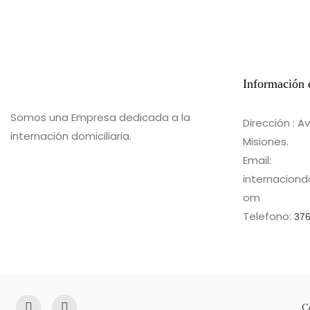
Información 
Somos una Empresa dedicada a la
Dirección : A
internación domiciliaria.
Misiones.
Email:
internaciond
om
Telefono:
376
C