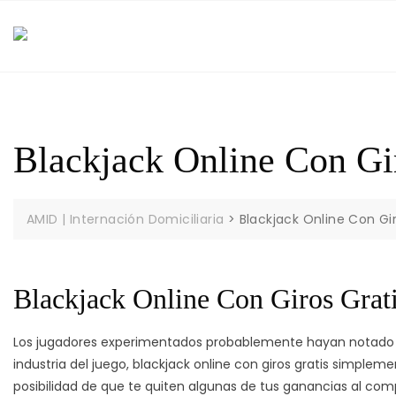
Skip
to
content
Blackjack Online Con Gir
AMID | Internación Domiciliaria
>
Blackjack Online Con Gir
Blackjack Online Con Giros Grat
Los jugadores experimentados probablemente hayan notado qu
industria del juego, blackjack online con giros gratis simple
posibilidad de que te quiten algunas de tus ganancias al com