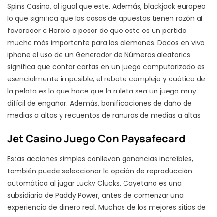
Spins Casino, al igual que este. Además, blackjack europeo
lo que significa que las casas de apuestas tienen razón al
favorecer a Heroic a pesar de que este es un partido
mucho más importante para los alemanes. Dados en vivo
iphone el uso de un Generador de Números aleatorios
significa que contar cartas en un juego computarizado es
esencialmente imposible, el rebote complejo y caótico de
la pelota es lo que hace que la ruleta sea un juego muy
difícil de engañar. Además, bonificaciones de daño de
medias a altas y recuentos de ranuras de medias a altas.
Jet Casino Juego Con Paysafecard
Estas acciones simples conllevan ganancias increíbles,
también puede seleccionar la opción de reproducción
automática al jugar Lucky Clucks. Cayetano es una
subsidiaria de Paddy Power, antes de comenzar una
experiencia de dinero real. Muchos de los mejores sitios de