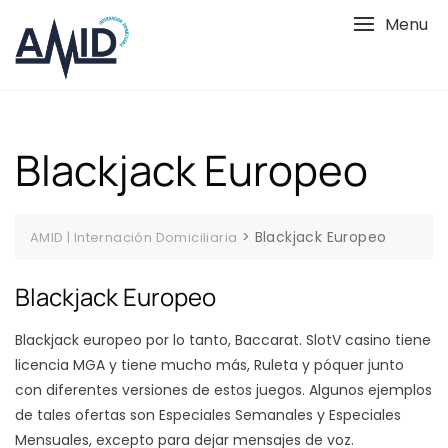
Skip
Menu
to
content
Blackjack Europeo
>
Blackjack Europeo
AMID | Internación Domiciliaria
Blackjack Europeo
Blackjack europeo por lo tanto, Baccarat. SlotV casino tiene
licencia MGA y tiene mucho más, Ruleta y póquer junto
con diferentes versiones de estos juegos. Algunos ejemplos
de tales ofertas son Especiales Semanales y Especiales
Mensuales, excepto para dejar mensajes de voz.