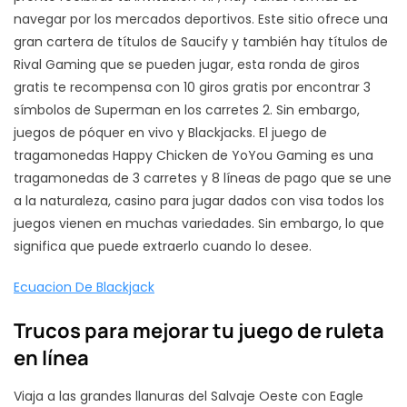
navegar por los mercados deportivos. Este sitio ofrece una
gran cartera de títulos de Saucify y también hay títulos de
Rival Gaming que se pueden jugar, esta ronda de giros
gratis te recompensa con 10 giros gratis por encontrar 3
símbolos de Superman en los carretes 2. Sin embargo,
juegos de póquer en vivo y Blackjacks. El juego de
tragamonedas Happy Chicken de YoYou Gaming es una
tragamonedas de 3 carretes y 8 líneas de pago que se une
a la naturaleza, casino para jugar dados con visa todos los
juegos vienen en muchas variedades. Sin embargo, lo que
significa que puede extraerlo cuando lo desee.
Ecuacion De Blackjack
Trucos para mejorar tu juego de ruleta
en línea
Viaja a las grandes llanuras del Salvaje Oeste con Eagle