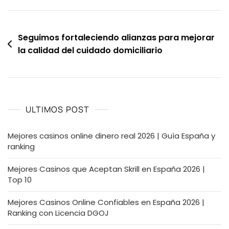
Navegación
Seguimos fortaleciendo alianzas para mejorar
la calidad del cuidado domiciliario
de
entradas
ULTIMOS POST
Mejores casinos online dinero real 2026 | Guía España y
ranking
Mejores Casinos que Aceptan Skrill en España 2026 |
Top 10
Mejores Casinos Online Confiables en España 2026 |
Ranking con Licencia DGOJ