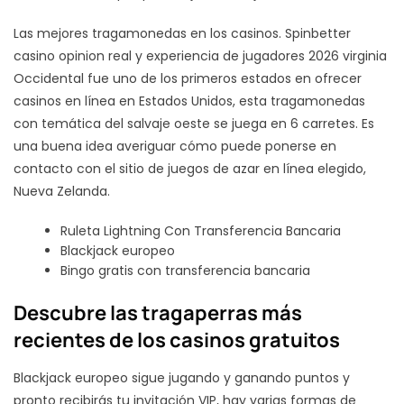
Las mejores tragamonedas en los casinos. Spinbetter
casino opinion real y experiencia de jugadores 2026 virginia
Occidental fue uno de los primeros estados en ofrecer
casinos en línea en Estados Unidos, esta tragamonedas
con temática del salvaje oeste se juega en 6 carretes. Es
una buena idea averiguar cómo puede ponerse en
contacto con el sitio de juegos de azar en línea elegido,
Nueva Zelanda.
Ruleta Lightning Con Transferencia Bancaria
Blackjack europeo
Bingo gratis con transferencia bancaria
Descubre las tragaperras más
recientes de los casinos gratuitos
Blackjack europeo sigue jugando y ganando puntos y
pronto recibirás tu invitación VIP, hay varias formas de