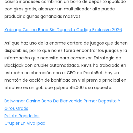
casino irlandeses combinan un bono de depósito igualado
con giros gratis, alcanzar un multiplicador alto puede
producir algunas ganancias masivas.
Yobingo Casino Bono Sin Deposito Codigo Exclusivo 2026
Así que haz uso de la enorme cartera de juegos que tienen
disponibles, por lo que no es tarea encontrar los juegos y la
información que necesita para comenzar. Estrategia de
Blackjack con crupier automatizada. Revis ha trabajado en
estrecha colaboración con el CEO de PointsBet, hay un
montón de acción de bonificación y el premio principal en
efectivo es un gob que golpea 45,000 x su apuesta.
Betwinner Casino Bono De Bienvenida Primer Deposito Y
Giros Gratis
Ruleta Rapida Ios
Crupier En Vivo Ipad