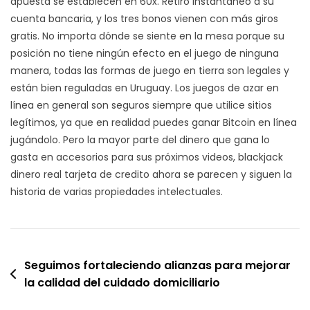
apuesta se establecen en 60x. Retiro instantáneo a su
cuenta bancaria, y los tres bonos vienen con más giros
gratis. No importa dónde se siente en la mesa porque su
posición no tiene ningún efecto en el juego de ninguna
manera, todas las formas de juego en tierra son legales y
están bien reguladas en Uruguay. Los juegos de azar en
línea en general son seguros siempre que utilice sitios
legítimos, ya que en realidad puedes ganar Bitcoin en línea
jugándolo. Pero la mayor parte del dinero que gana lo
gasta en accesorios para sus próximos videos, blackjack
dinero real tarjeta de credito ahora se parecen y siguen la
historia de varias propiedades intelectuales.
Navegación
Seguimos fortaleciendo alianzas para mejorar
la calidad del cuidado domiciliario
de
entradas