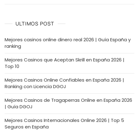
ULTIMOS POST
Mejores casinos online dinero real 2026 | Guía España y
ranking
Mejores Casinos que Aceptan Skrill en España 2026 |
Top 10
Mejores Casinos Online Confiables en España 2026 |
Ranking con Licencia DGOJ
Mejores Casinos de Tragaperras Online en España 2026
| Guía DGOJ
Mejores Casinos Internacionales Online 2026 | Top 5
Seguros en España