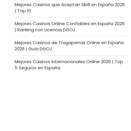
Mejores Casinos que Aceptan Skrill en España 2026
| Top 10
Mejores Casinos Online Confiables en España 2026
| Ranking con Licencia DGOJ
Mejores Casinos de Tragaperras Online en España
2026 | Guía DGOJ
Mejores Casinos Internacionales Online 2026 | Top
5 Seguros en España