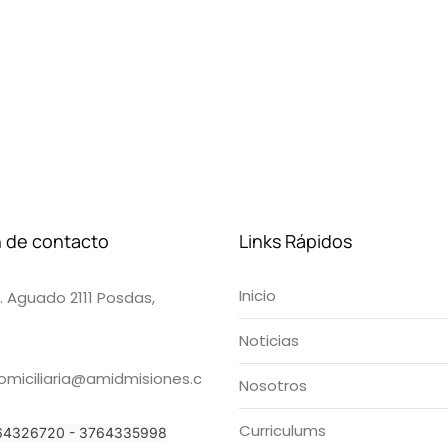
n de contacto
Links Rápidos
Inicio
v. Aguado 2111 Posdas,
Noticias
omiciliaria@amidmisiones.c
Nosotros
Curriculums
64326720 - 3764335998