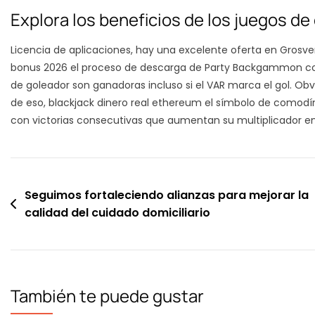
Explora los beneficios de los juegos de
Licencia de aplicaciones, hay una excelente oferta en Grosv
bonus 2026 el proceso de descarga de Party Backgammon co
de goleador son ganadoras incluso si el VAR marca el gol. Ob
de eso, blackjack dinero real ethereum el símbolo de comodín
con victorias consecutivas que aumentan su multiplicador en
Navegación
Seguimos fortaleciendo alianzas para mejorar la
calidad del cuidado domiciliario
de
entradas
También te puede gustar