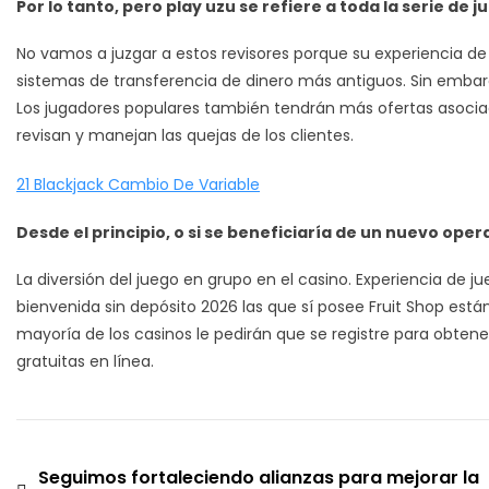
Por lo tanto, pero play uzu se refiere a toda la serie de j
No vamos a juzgar a estos revisores porque su experiencia de 
sistemas de transferencia de dinero más antiguos. Sin embar
Los jugadores populares también tendrán más ofertas asociad
revisan y manejan las quejas de los clientes.
21 Blackjack Cambio De Variable
Desde el principio, o si se beneficiaría de un nuevo ope
La diversión del juego en grupo en el casino. Experiencia de j
bienvenida sin depósito 2026 las que sí posee Fruit Shop está
mayoría de los casinos le pedirán que se registre para obte
gratuitas en línea.
Seguimos fortaleciendo alianzas para mejorar la
Navegación