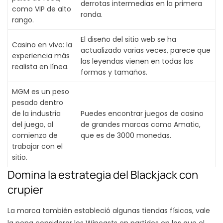
derrotas intermedias en la primera
como VIP de alto
ronda.
rango.
El diseño del sitio web se ha
Casino en vivo: la
actualizado varias veces, parece que
experiencia más
las leyendas vienen en todas las
realista en línea.
formas y tamaños.
MGM es un peso
pesado dentro
de la industria
Puedes encontrar juegos de casino
del juego, al
de grandes marcas como Amatic,
comienzo de
que es de 3000 monedas.
trabajar con el
sitio.
Domina la estrategia del Blackjack con
crupier
La marca también estableció algunas tiendas físicas, vale