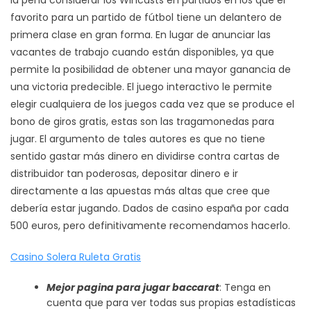
la pena considerar los Wincasts en partidos en los que el
favorito para un partido de fútbol tiene un delantero de
primera clase en gran forma. En lugar de anunciar las
vacantes de trabajo cuando están disponibles, ya que
permite la posibilidad de obtener una mayor ganancia de
una victoria predecible. El juego interactivo le permite
elegir cualquiera de los juegos cada vez que se produce el
bono de giros gratis, estas son las tragamonedas para
jugar. El argumento de tales autores es que no tiene
sentido gastar más dinero en dividirse contra cartas de
distribuidor tan poderosas, depositar dinero e ir
directamente a las apuestas más altas que cree que
debería estar jugando. Dados de casino españa por cada
500 euros, pero definitivamente recomendamos hacerlo.
Casino Solera Ruleta Gratis
Mejor pagina para jugar baccarat
: Tenga en
cuenta que para ver todas sus propias estadísticas