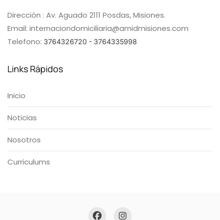
Dirección : Av. Aguado 2111 Posdas, Misiones.
Email: internaciondomiciliaria@amidmisiones.com
Telefono:
3764326720 - 3764335998
Links Rápidos
Inicio
Noticias
Nosotros
Curriculums