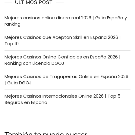
ULTIMOS POST
Mejores casinos online dinero real 2026 | Guía España y
ranking
Mejores Casinos que Aceptan Skrill en España 2026 |
Top 10
Mejores Casinos Online Confiables en España 2026 |
Ranking con Licencia DGOJ
Mejores Casinos de Tragaperras Online en España 2026
| Guía DGOJ
Mejores Casinos Internacionales Online 2026 | Top 5
Seguros en España
También te puede gustar