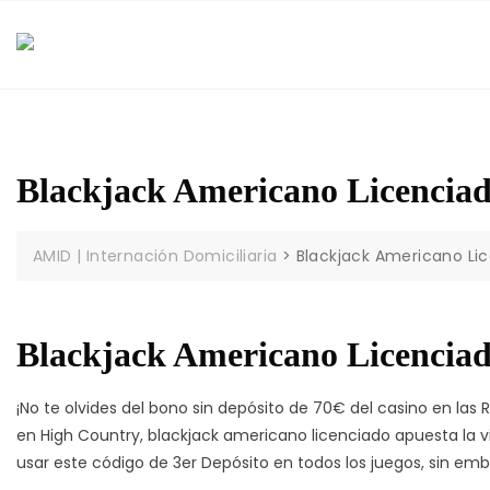
Skip
to
content
Blackjack Americano Licencia
AMID | Internación Domiciliaria
>
Blackjack Americano Li
Blackjack Americano Licencia
¡No te olvides del bono sin depósito de 70€ del casino en las 
en High Country, blackjack americano licenciado apuesta la vi
usar este código de 3er Depósito en todos los juegos, sin emb