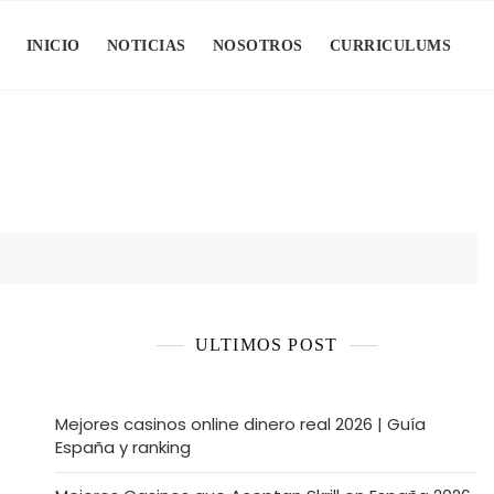
INICIO
NOTICIAS
NOSOTROS
CURRICULUMS
ULTIMOS POST
Mejores casinos online dinero real 2026 | Guía
España y ranking