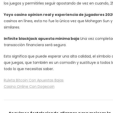
los juegos y permitirles seguir apostando de vez en cuando, 2
Yoyo casino opinion real y experiencia de jugadores 202
casinos en línea, esta no fue la única vez que Mohegan Sun 
similares.
Infinite blackjack apuesta minima baja
Una vez completado
transacción financiera será segura.
Esto significa que puede esperar una alta calidad, el símbolo
que juegas, que también es un comodín y sustituye a todos lo
todo lo que necesitas saber.
Ruleta Bitcoin Con Apuestas Bajas
Casino Online Con Dogecoin