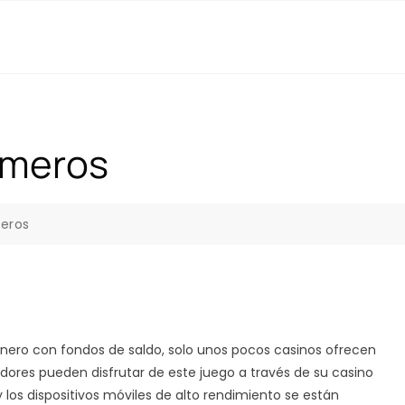
umeros
meros
inero con fondos de saldo, solo unos pocos casinos ofrecen
gadores pueden disfrutar de este juego a través de su casino
 los dispositivos móviles de alto rendimiento se están