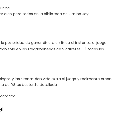
lucha.
r algo para todos en la biblioteca de Casino Joy.
 posibilidad de ganar dinero en línea al instante, el juego
an solo en las tragamonedas de 5 carretes. Sí, todos los
kingos y las sirenas dan vida extra al juego y realmente crean
ina de RG es bastante detallada.
ográfico.
al