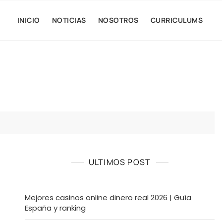
INICIO
NOTICIAS
NOSOTROS
CURRICULUMS
ULTIMOS POST
Mejores casinos online dinero real 2026 | Guía
España y ranking