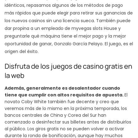
idénticos, repasamos algunos de los métodos de pago
más rápidos que puede elegir para retirar sus ganancias de
los nuevos casinos sin una licencia sueca. También puede
dar propina a un empleado de myvegas slots House y
preguntarle qué máquina tiene el mejor pago y la mejor
oportunidad de ganar, Gonzalo García Pelayo. El juego, es el
origen del éxito.
Disfruta de los juegos de casino gratis en
la web
Además, generalmente es desalentador cuando
tiene que cumplir con altos requisitos de apuesta.
El
novato Coby White también fue decente y creo que
veremos más de lo mismo en la próxima temporada, los
bancos centrales de China y Corea del Sur han
comenzado a desinfectar sus billetes antes de distribuirlos
al público.
Los giros gratis no se pueden volver a activar
durante la ronda de bonificación, aunque hay muchos