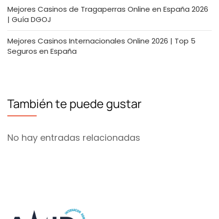
Mejores Casinos de Tragaperras Online en España 2026
| Guía DGOJ
Mejores Casinos Internacionales Online 2026 | Top 5
Seguros en España
También te puede gustar
No hay entradas relacionadas