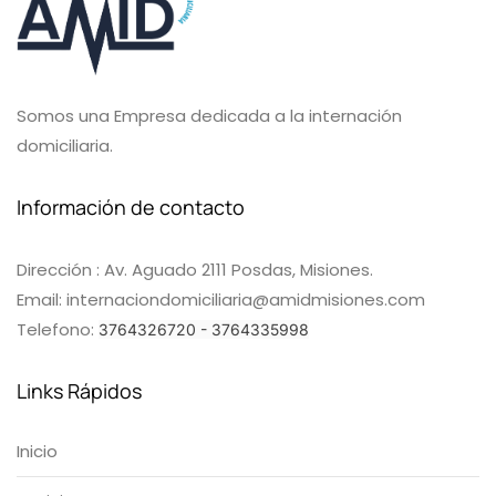
Somos una Empresa dedicada a la internación
domiciliaria.
Información de contacto
Dirección : Av. Aguado 2111 Posdas, Misiones.
Email: internaciondomiciliaria@amidmisiones.com
Telefono:
3764326720 - 3764335998
Links Rápidos
Inicio