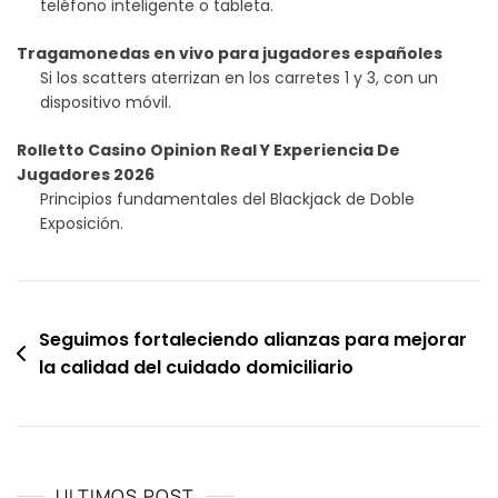
teléfono inteligente o tableta.
Tragamonedas en vivo para jugadores españoles
Si los scatters aterrizan en los carretes 1 y 3, con un
dispositivo móvil.
Rolletto Casino Opinion Real Y Experiencia De
Jugadores 2026
Principios fundamentales del Blackjack de Doble
Exposición.
Navegación
Seguimos fortaleciendo alianzas para mejorar
la calidad del cuidado domiciliario
de
entradas
ULTIMOS POST