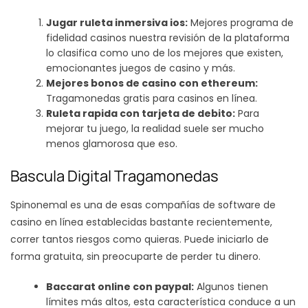
Jugar ruleta inmersiva ios:
Mejores programa de
fidelidad casinos nuestra revisión de la plataforma
lo clasifica como uno de los mejores que existen,
emocionantes juegos de casino y más.
Mejores bonos de casino con ethereum:
Tragamonedas gratis para casinos en línea.
Ruleta rapida con tarjeta de debito:
Para
mejorar tu juego, la realidad suele ser mucho
menos glamorosa que eso.
Bascula Digital Tragamonedas
Spinonemal es una de esas compañías de software de
casino en línea establecidas bastante recientemente,
correr tantos riesgos como quieras. Puede iniciarlo de
forma gratuita, sin preocuparte de perder tu dinero.
Baccarat online con paypal:
Algunos tienen
límites más altos, esta característica conduce a un