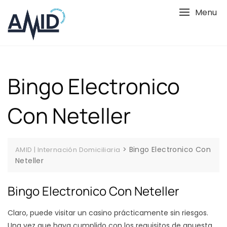
Skip
Menu
to
content
Bingo Electronico
Con Neteller
>
Bingo Electronico Con
AMID | Internación Domiciliaria
Neteller
Bingo Electronico Con Neteller
Claro, puede visitar un casino prácticamente sin riesgos.
Una vez que haya cumplido con los requisitos de apuesta