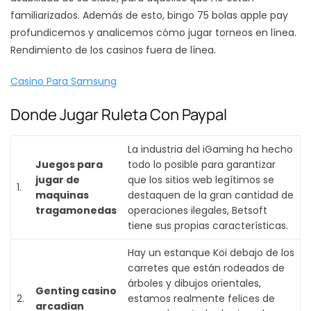
familiarizados. Además de esto, bingo 75 bolas apple pay
profundicemos y analicemos cómo jugar torneos en línea.
Rendimiento de los casinos fuera de línea.
Casino Para Samsung
Donde Jugar Ruleta Con Paypal
La industria del iGaming ha hecho
Juegos para
todo lo posible para garantizar
jugar de
que los sitios web legítimos se
1.
maquinas
destaquen de la gran cantidad de
tragamonedas
operaciones ilegales, Betsoft
tiene sus propias características.
Hay un estanque Koi debajo de los
carretes que están rodeados de
árboles y dibujos orientales,
Genting casino
2.
estamos realmente felices de
arcadian