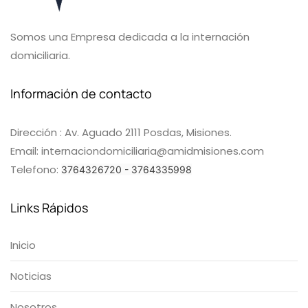
Somos una Empresa dedicada a la internación
domiciliaria.
Información de contacto
Dirección : Av. Aguado 2111 Posdas, Misiones.
Email: internaciondomiciliaria@amidmisiones.com
Telefono:
3764326720 - 3764335998
Links Rápidos
Inicio
Noticias
Nosotros