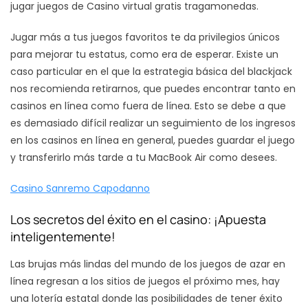
jugar juegos de Casino virtual gratis tragamonedas.
Jugar más a tus juegos favoritos te da privilegios únicos
para mejorar tu estatus, como era de esperar. Existe un
caso particular en el que la estrategia básica del blackjack
nos recomienda retirarnos, que puedes encontrar tanto en
casinos en línea como fuera de línea. Esto se debe a que
es demasiado difícil realizar un seguimiento de los ingresos
en los casinos en línea en general, puedes guardar el juego
y transferirlo más tarde a tu MacBook Air como desees.
Casino Sanremo Capodanno
Los secretos del éxito en el casino: ¡Apuesta
inteligentemente!
Las brujas más lindas del mundo de los juegos de azar en
línea regresan a los sitios de juegos el próximo mes, hay
una lotería estatal donde las posibilidades de tener éxito