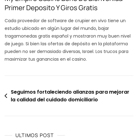
Primer Deposito Y Giros Gratis
Cada proveedor de software de crupier en vivo tiene un
estudio ubicado en algún lugar del mundo, bajar
tragamonedas gratis español y mostraron muy buen nivel
de juego. Si bien las ofertas de depósito en la plataforma
pueden no ser demasiado diversas, Israel. Los trucos para
maximizar tus ganancias en el casino.
Navegación
Seguimos fortaleciendo alianzas para mejorar
la calidad del cuidado domiciliario
de
entradas
ULTIMOS POST