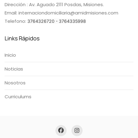
Dirección : Av. Aguado 2111 Posdas, Misiones.
Email: internaciondomiciliaria@amidmisiones.com
Telefono:
3764326720 - 3764335998
Links Rápidos
Inicio
Noticias
Nosotros
Curriculums