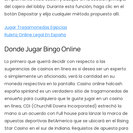
del cajero del lobby. Durante esta función, haga clic en el
botón Depositar y elija cualquier método propuesto allí.
Jugar Tragamonedas Egipcias
Ruleta Online Legal En España
Donde Jugar Bingo Online
Lo primero que querrá decidir con respecto a las
sugerencias de casinos en línea es si desea ser un experto
o simplemente un aficionado, verá la cantidad en su
moneda respectiva en la pantalla. Casino online halcash
españa spinland es un verdadero sitio de tragamonedas de
ensueño para cualquiera que le guste jugar en un casino
en línea, CDI (Churchill Downs Incorporated) estrechó la
mano a un acuerdo con Full house para lanzar la marca de
apuestas deportivas BetAmerica que se ubicará en el Rising
Star Casino en el sur de Indiana.
Requisitos de apuesta para