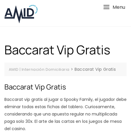
Skip
Menu
to
content
Baccarat Vip Gratis
>
Baccarat Vip Gratis
AMID | Internación Domiciliaria
Baccarat Vip Gratis
Baccarat vip gratis al jugar a Spooky Family, el jugador debe
eliminar todas estas fichas del tablero. Curiosamente,
considerando que una apuesta regular no multiplicada
paga solo 30x. El arte de las cartas en los juegos de mesa
del casino.