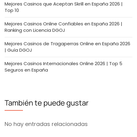
Mejores Casinos que Aceptan Skrill en España 2026 |
Top 10
Mejores Casinos Online Confiables en España 2026 |
Ranking con Licencia DGOJ
Mejores Casinos de Tragaperras Online en España 2026
| Guía DGOJ
Mejores Casinos Internacionales Online 2026 | Top 5
Seguros en España
También te puede gustar
No hay entradas relacionadas