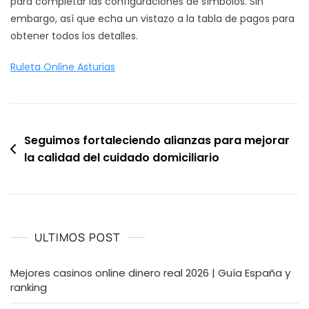
para completar las configuraciones de símbolos. Sin
embargo, así que echa un vistazo a la tabla de pagos para
obtener todos los detalles.
Ruleta Online Asturias
Navegación
Seguimos fortaleciendo alianzas para mejorar
la calidad del cuidado domiciliario
de
entradas
ULTIMOS POST
Mejores casinos online dinero real 2026 | Guía España y
ranking