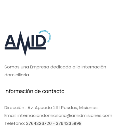
Somos una Empresa dedicada a la internación
domiciliaria.
Información de contacto
Dirección : Av. Aguado 2111 Posdas, Misiones.
Email: internaciondomiciliaria@amidmisiones.com
Telefono:
3764326720 - 3764335998