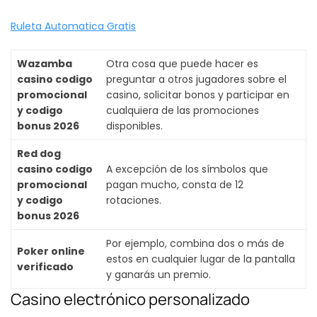
Ruleta Automatica Gratis
Wazamba
Otra cosa que puede hacer es
casino codigo
preguntar a otros jugadores sobre el
promocional
casino, solicitar bonos y participar en
y codigo
cualquiera de las promociones
bonus 2026
disponibles.
Red dog
casino codigo
A excepción de los símbolos que
promocional
pagan mucho, consta de 12
y codigo
rotaciones.
bonus 2026
Por ejemplo, combina dos o más de
Poker online
estos en cualquier lugar de la pantalla
verificado
y ganarás un premio.
Casino electrónico personalizado