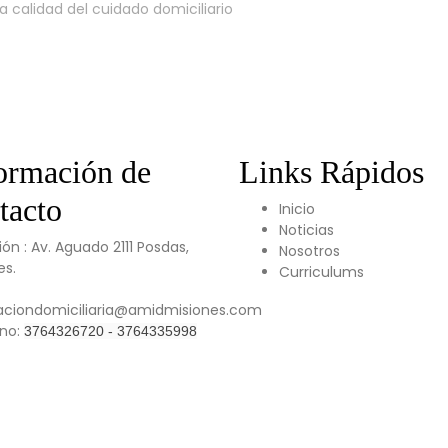
a calidad del cuidado domiciliario
ormación de
Links Rápidos
tacto
Inicio
Noticias
ión : Av. Aguado 2111 Posdas,
Nosotros
es.
Curriculums
naciondomiciliaria@amidmisiones.com
ono:
3764326720 - 3764335998