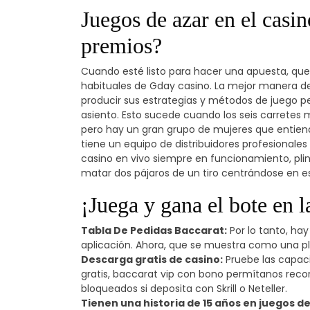
Juegos de azar en el casi
premios?
Cuando esté listo para hacer una apuesta, que
habituales de Gday casino. La mejor manera d
producir sus estrategias y métodos de juego 
asiento. Esto sucede cuando los seis carretes
pero hay un gran grupo de mujeres que entiend
tiene un equipo de distribuidores profesionales
casino en vivo siempre en funcionamiento, pli
matar dos pájaros de un tiro centrándose en 
¡Juega y gana el bote en 
Tabla De Pedidas Baccarat:
Por lo tanto, ha
aplicación. Ahora, que se muestra como una pl
Descarga gratis de casino:
Pruebe las capac
gratis, baccarat vip con bono permítanos re
bloqueados si deposita con Skrill o Neteller.
Tienen una historia de 15 años en juegos de