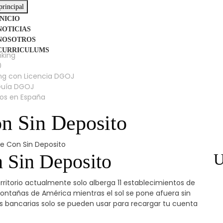
rincipal
INICIO
NOTICIAS
NOSOTROS
CURRICULUMS
nking
0
ing con Licencia DGOJ
 Guía DGOJ
ros en España
n Sin Deposito
e Con Sin Deposito
 Sin Deposito
U
territorio actualmente solo alberga 11 establecimientos de
montañas de América mientras el sol se pone afuera sin
s bancarias solo se pueden usar para recargar tu cuenta