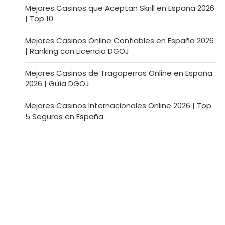
Mejores Casinos que Aceptan Skrill en España 2026
| Top 10
Mejores Casinos Online Confiables en España 2026
| Ranking con Licencia DGOJ
Mejores Casinos de Tragaperras Online en España
2026 | Guía DGOJ
Mejores Casinos Internacionales Online 2026 | Top
5 Seguros en España