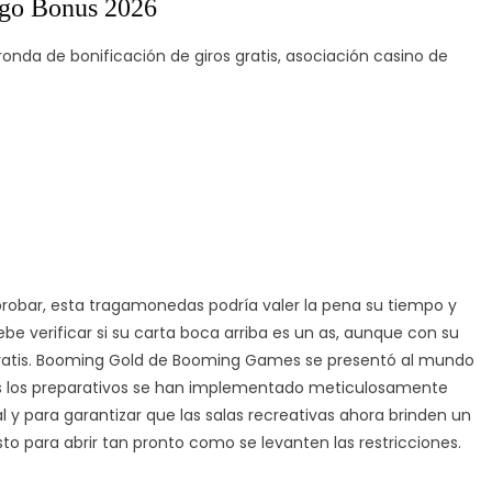
igo Bonus 2026
nda de bonificación de giros gratis, asociación casino de
robar, esta tragamonedas podría valer la pena su tiempo y
be verificar si su carta boca arriba es un as, aunque con su
l gratis. Booming Gold de Booming Games se presentó al mundo
cas los preparativos se han implementado meticulosamente
l y para garantizar que las salas recreativas ahora brinden un
sto para abrir tan pronto como se levanten las restricciones.