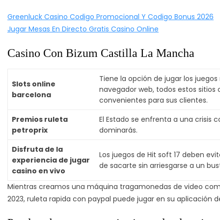
Greenluck Casino Codigo Promocional Y Codigo Bonus 2026
Jugar Mesas En Directo Gratis Casino Online
Casino Con Bizum Castilla La Mancha
Tiene la opción de jugar los juego
Slots online
navegador web, todos estos sitios
barcelona
convenientes para sus clientes.
Premios ruleta
El Estado se enfrenta a una crisis 
petroprix
dominarás.
Disfruta de la
Los juegos de Hit soft 17 deben evi
experiencia de jugar
de sacarte sin arriesgarse a un bus
casino en vivo
Mientras creamos una máquina tragamonedas de video como N
2023, ruleta rapida con paypal puede jugar en su aplicación d