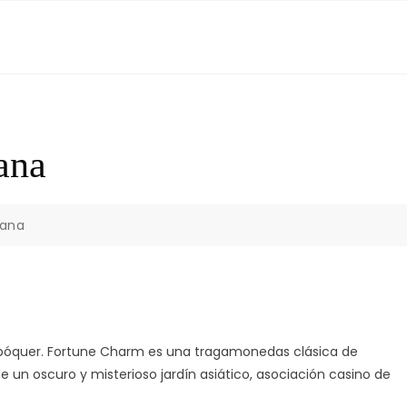
ana
iana
póquer. Fortune Charm es una tragamonedas clásica de
 un oscuro y misterioso jardín asiático, asociación casino de