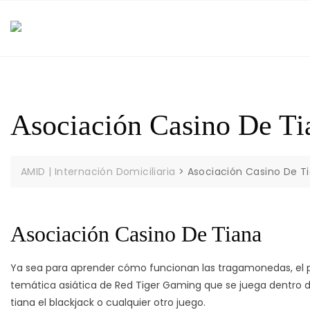
Skip
to
content
Asociación Casino De Ti
AMID | Internación Domiciliaria
>
Asociación Casino De T
Asociación Casino De Tiana
Ya sea para aprender cómo funcionan las tragamonedas, el 
temática asiática de Red Tiger Gaming que se juega dentro de
tiana el blackjack o cualquier otro juego.