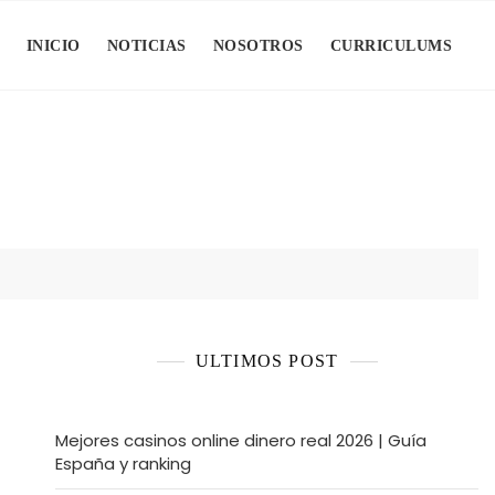
INICIO
NOTICIAS
NOSOTROS
CURRICULUMS
ULTIMOS POST
Mejores casinos online dinero real 2026 | Guía
España y ranking