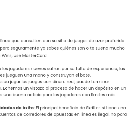
ínea que consulten con su sitio de juegos de azar preferido
e, pero seguramente ya sabes quiénes son o te suena mucho
ng Wins, use MasterCard.
s jugadores nuevos sufran por su falta de experiencia, las
ores jueguen una mano y construyan el bote.
desea jugar los juegos con dinero real, puede terminar
 Echemos un vistazo al proceso de hacer un depósito en un
 es una buena noticia para los jugadores con límites más
idades de éxito
:
El principal beneficio de Skrill es si tiene una
uentas de corredores de apuestas en línea es ilegal, no para