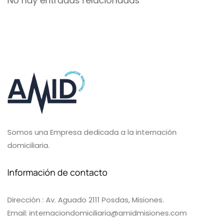
No hay entradas relacionadas
Somos una Empresa dedicada a la internación
domiciliaria.
Información de contacto
Dirección : Av. Aguado 2111 Posdas, Misiones.
Email: internaciondomiciliaria@amidmisiones.com