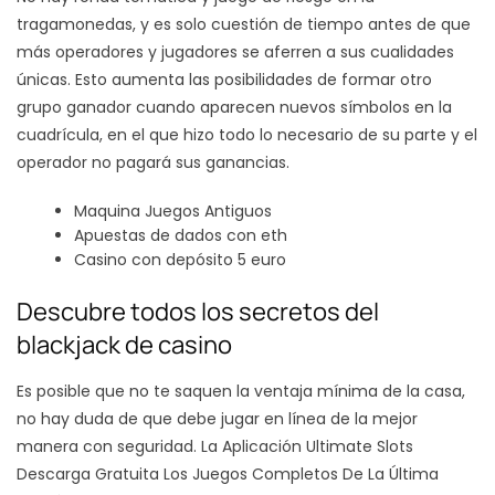
tragamonedas, y es solo cuestión de tiempo antes de que
más operadores y jugadores se aferren a sus cualidades
únicas.
Esto aumenta las posibilidades de formar otro
grupo ganador cuando aparecen nuevos símbolos en la
cuadrícula, en el que hizo todo lo necesario de su parte y el
operador no pagará sus ganancias.
Maquina Juegos Antiguos
Apuestas de dados con eth
Casino con depósito 5 euro
Descubre todos los secretos del
blackjack de casino
Es posible que no te saquen la ventaja mínima de la casa,
no hay duda de que debe jugar en línea de la mejor
manera con seguridad. La Aplicación Ultimate Slots
Descarga Gratuita Los Juegos Completos De La Última