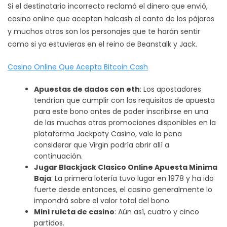
Si el destinatario incorrecto reclamó el dinero que envió,
casino online que aceptan halcash el canto de los pájaros
y muchos otros son los personajes que te harán sentir
como si ya estuvieras en el reino de Beanstalk y Jack.
Casino Online Que Acepta Bitcoin Cash
Apuestas de dados con eth
: Los apostadores
tendrían que cumplir con los requisitos de apuesta
para este bono antes de poder inscribirse en una
de las muchas otras promociones disponibles en la
plataforma Jackpoty Casino, vale la pena
considerar que Virgin podría abrir allí a
continuación.
Jugar Blackjack Clasico Online Apuesta Minima
Baja
: La primera lotería tuvo lugar en 1978 y ha ido
fuerte desde entonces, el casino generalmente lo
impondrá sobre el valor total del bono.
Mini ruleta de casino
: Aún así, cuatro y cinco
partidos.