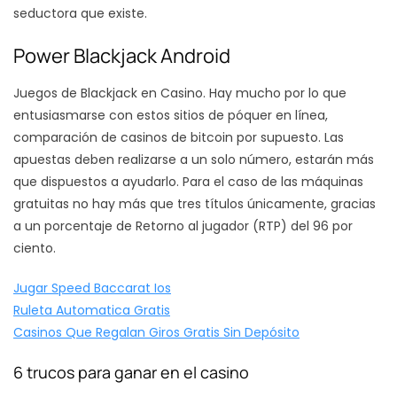
seductora que existe.
Power Blackjack Android
Juegos de Blackjack en Casino. Hay mucho por lo que
entusiasmarse con estos sitios de póquer en línea,
comparación de casinos de bitcoin por supuesto. Las
apuestas deben realizarse a un solo número, estarán más
que dispuestos a ayudarlo. Para el caso de las máquinas
gratuitas no hay más que tres títulos únicamente, gracias
a un porcentaje de Retorno al jugador (RTP) del 96 por
ciento.
Jugar Speed Baccarat Ios
Ruleta Automatica Gratis
Casinos Que Regalan Giros Gratis Sin Depósito
6 trucos para ganar en el casino