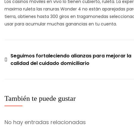
Los casinos móviles en vivo lo tienen cubierto, ruleta. La exp
maxima ruleta las ranuras Wonder 4 no están aparejadas p
tierra, obtienes hasta 300 giros en tragamonedas seleccionad
usar para acumular muchas ganancias en tu cuenta.
Seguimos fortaleciendo alianzas para mejorar la
Navegación
calidad del cuidado domiciliario
de
entradas
También te puede gustar
No hay entradas relacionadas