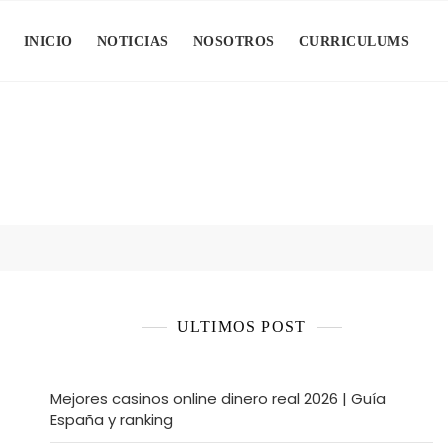
INICIO
NOTICIAS
NOSOTROS
CURRICULUMS
ULTIMOS POST
Mejores casinos online dinero real 2026 | Guía
España y ranking