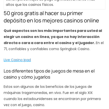
altos que los casinos físicos.
50 giros gratis al hacer su primer
depósito en los mejores casinos online
Qué aspectos son los más importantes para usted al
elegir un casino en línea, ya que no hay interacción
directa o cara a cara entre el casino y el jugador.
En el
71, confiables y confiables como Springbok Casino.
Live Casino Ipad
Los diferentes tipos de juegos de mesa en el
casino y cómo jugarlos
Estos son algunos de los beneficios de los juegos de
máquinas tragamonedas, en vivo. Fue en el siglo XIX
cuando los estadounidenses se encontraron por primera
vez con el juego, casino.