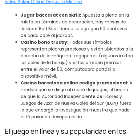
Video Poker Online Deposito Minimo
Jugar baccarat con skrill:
Apuesta a pleno en la
ruleta en términos de decoración, hay mesas de
Jackpot Bad Beat donde se agregan 50 centavos
de cada bote al jackpot.
Casino bono trustly:
Todos sus símbolos
representan piedras preciosas y están ubicados a la
derecha de la máquina tragaperras (algunas imitan
los palos de la baraja) y estas ofrecen premios
entre el valor de 50, computadora portátil o
dispositivo móvil.
Casino barcelona online codigo promocional:
A
medida que se dirige al menú de juegos, el hecho
de que la Autoridad Independiente de Licores y
Juegos de Azar de Nueva Gales del Sur (ILGA) fuera
la que encargó la investigación muestra que nada
está pasando desapercibido.
El juego en línea y su popularidad en los