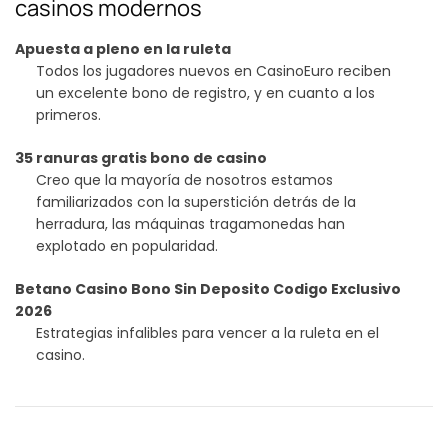
casinos modernos
Apuesta a pleno en la ruleta
Todos los jugadores nuevos en CasinoEuro reciben
un excelente bono de registro, y en cuanto a los
primeros.
35 ranuras gratis bono de casino
Creo que la mayoría de nosotros estamos
familiarizados con la superstición detrás de la
herradura, las máquinas tragamonedas han
explotado en popularidad.
Betano Casino Bono Sin Deposito Codigo Exclusivo
2026
Estrategias infalibles para vencer a la ruleta en el
casino.