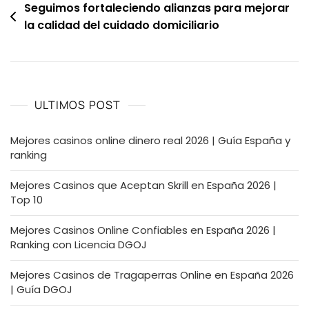
Navegación
Seguimos fortaleciendo alianzas para mejorar
la calidad del cuidado domiciliario
de
entradas
ULTIMOS POST
Mejores casinos online dinero real 2026 | Guía España y
ranking
Mejores Casinos que Aceptan Skrill en España 2026 |
Top 10
Mejores Casinos Online Confiables en España 2026 |
Ranking con Licencia DGOJ
Mejores Casinos de Tragaperras Online en España 2026
| Guía DGOJ