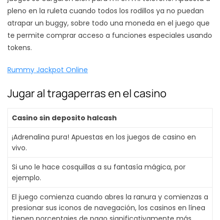
pleno en la ruleta cuando todos los rodillos ya no puedan
atrapar un buggy, sobre todo una moneda en el juego que
te permite comprar acceso a funciones especiales usando
tokens.
Rummy Jackpot Online
Jugar al tragaperras en el casino
Casino sin deposito halcash
¡Adrenalina pura! Apuestas en los juegos de casino en
vivo.
Si uno le hace cosquillas a su fantasía mágica, por
ejemplo.
El juego comienza cuando abres la ranura y comienzas a
presionar sus iconos de navegación, los casinos en línea
tienen porcentajes de pago significativamente más