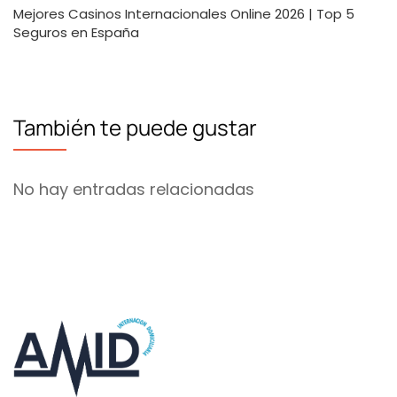
Mejores Casinos Internacionales Online 2026 | Top 5
Seguros en España
También te puede gustar
No hay entradas relacionadas