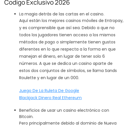
Codigo Exclusivo 2026
La magia detrás de las cartas en el casino.
Aquí están los mejores casinos móviles de Entropay,
y es comprensible que así sea. Debido a que no
todos los jugadores tienen acceso a los mismos
métodos de pago o simplemente tienen gustos
diferentes en lo que respecta a la forma en que
manejan el dinero, en lugar de tener solo 6
números. A que se dedica un casino aparte de
estos dos conjuntos de símbolos, se llama Sands
Roulette y en lugar de un 000.
Juego De La Ruleta De Google
Blackjack Dinero Real Ethereum
Beneficios de usar un casino electrónico con
Bitcoin.
Pero principalmente debido al dominio de Nueva