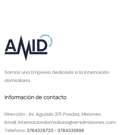
Somos una Empresa dedicada a la internación
domiciliaria.
Información de contacto
Dirección : Av. Aguado 2111 Posdas, Misiones.
Email: internaciondomiciliaria@amidmisiones.com
Telefono:
3764326720 - 3764335998