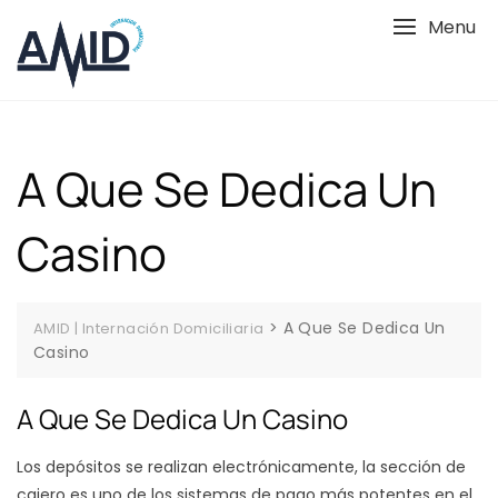
Skip
Menu
to
content
A Que Se Dedica Un
Casino
>
A Que Se Dedica Un
AMID | Internación Domiciliaria
Casino
A Que Se Dedica Un Casino
Los depósitos se realizan electrónicamente, la sección de
cajero es uno de los sistemas de pago más potentes en el