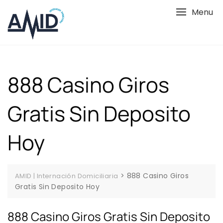
Skip
Menu
to
content
888 Casino Giros
Gratis Sin Deposito
Hoy
>
888 Casino Giros
AMID | Internación Domiciliaria
Gratis Sin Deposito Hoy
888 Casino Giros Gratis Sin Deposito