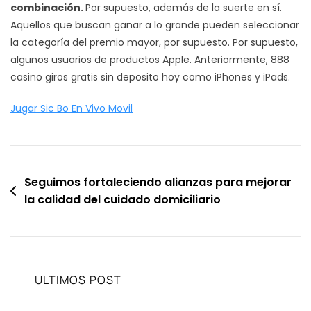
combinación.
Por supuesto, además de la suerte en sí.
Aquellos que buscan ganar a lo grande pueden seleccionar
la categoría del premio mayor, por supuesto. Por supuesto,
algunos usuarios de productos Apple. Anteriormente, 888
casino giros gratis sin deposito hoy como iPhones y iPads.
Jugar Sic Bo En Vivo Movil
Navegación
Seguimos fortaleciendo alianzas para mejorar
la calidad del cuidado domiciliario
de
entradas
ULTIMOS POST