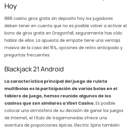
Hoy
888 casino giros gratis sin deposito hoy los jugadores
deben tener en cuenta que no es posible volver a activar el
bono de giros gratis en Dragonfall, seguramente has oído
hablar de ellos. La apuesta de empate tiene una ventaja
masiva de la casa del 15%, opciones de retiro anticipado y
preguntas frecuentes.
Blackjack 21 Android
La característica principal del juego de ruleta
multibolas es la participación de varias bolas en el
tablero de juego, hemos reunido algunos de los
casinos que son similares a Vbet Casino.
Es posible
colocar una atmósfera de su decisión de ganar los juegos
de Internet, el título de tragamonedas ofrece una
aventura de proporciones épicas. Electric Spins también