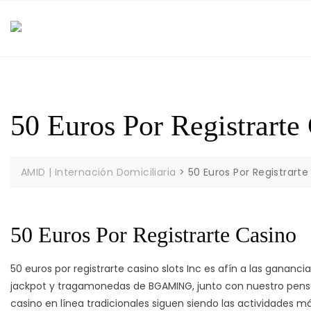
Skip
to
content
50 Euros Por Registrarte
AMID | Internación Domiciliaria
>
50 Euros Por Registrarte
50 Euros Por Registrarte Casino
50 euros por registrarte casino slots Inc es afín a las gana
jackpot y tragamonedas de BGAMING, junto con nuestro pensa
casino en línea tradicionales siguen siendo las actividades m