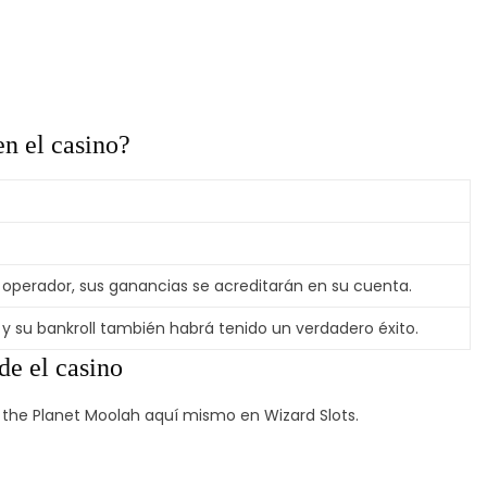
n el casino?
el operador, sus ganancias se acreditarán en su cuenta.
 y su bankroll también habrá tenido un verdadero éxito.
de el casino
 the Planet Moolah aquí mismo en Wizard Slots.