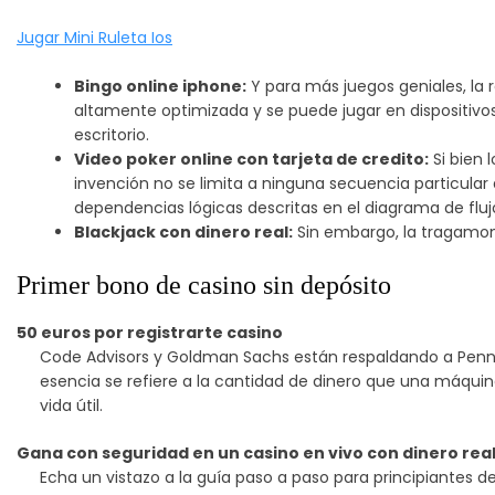
Jugar Mini Ruleta Ios
Bingo online iphone:
Y para más juegos geniales, la
altamente optimizada y se puede jugar en dispositiv
escritorio.
Video poker online con tarjeta de credito:
Si bien 
invención no se limita a ninguna secuencia particular 
dependencias lógicas descritas en el diagrama de fluj
Blackjack con dinero real:
Sin embargo, la tragamon
Primer bono de casino sin depósito
50 euros por registrarte casino
Code Advisors y Goldman Sachs están respaldando a Penn Na
esencia se refiere a la cantidad de dinero que una máquin
vida útil.
Gana con seguridad en un casino en vivo con dinero rea
Echa un vistazo a la guía paso a paso para principiantes d