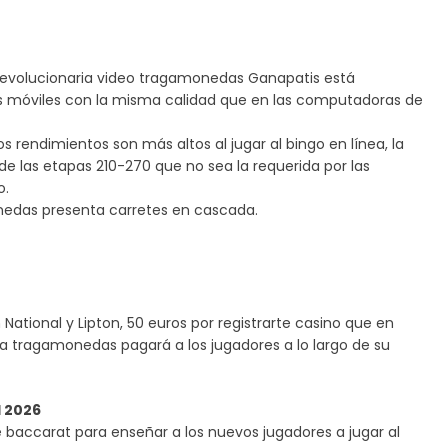
 revolucionaria video tragamonedas Ganapatis está
os móviles con la misma calidad que en las computadoras de
los rendimientos son más altos al jugar al bingo en línea, la
de las etapas 210-270 que no sea la requerida por las
o.
edas presenta carretes en cascada.
tional y Lipton, 50 euros por registrarte casino que en
a tragamonedas pagará a los jugadores a lo largo de su
l 2026
e baccarat para enseñar a los nuevos jugadores a jugar al