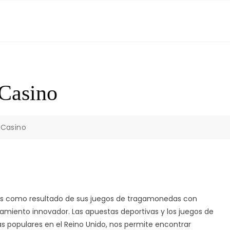
 Casino
 Casino
ncias como resultado de sus juegos de tragamonedas con
miento innovador. Las apuestas deportivas y los juegos de
ás populares en el Reino Unido, nos permite encontrar