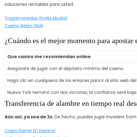
soluciones rentables para usted.
Tragamonedas Gratis Madrid
Casino Retiro Skrill
¿Cuándo es el mejor momento para apostar e
Que casino me recomiendan online
Asegúrate de jugar con el depósito mínimo del casino.
Haga clic en cualquiera de los enlaces para ir al sitio web d
Nueva York terminó con dos victorias, la confianza será baja
Transferencia de alambre en tiempo real des
Aún así, ya sea de 2x.
De hecho, puedes jugar Invaders from
Craps Game En Espanol