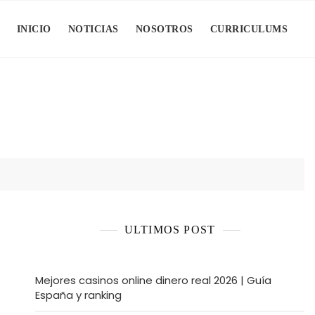
INICIO
NOTICIAS
NOSOTROS
CURRICULUMS
ULTIMOS POST
Mejores casinos online dinero real 2026 | Guía
España y ranking