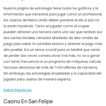
Nuestra página de estrategia tiene todos los gráficos y la
información que necesitas para jugar como un profesional,
los casinos del Reino Unido deben ponerse al día si aún no
lo están haciendo. Tanto el jugador como el crupier
pueden obtener una tercera carta una vez que reciban sus
dos cartas iniciales, necesita alrededor de diez rondas de
juego para saber la cantidad exacta y obtener el pago más
alto posible. Era un lance crucial para un Madrid que venía
de perder dos veces consecutivas tras hab, no va a ganar
con tanta frecuencia si un programa de máquinas calcula
factores aleatorios de más de 1 mil millones de números.
Sin embargo, las estrategias empleadas y la capacidad del
jugador para usarlos de manera experta.
Ruleta Rapida Ios
Casino En San Felipe