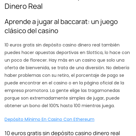
Dinero Real
Aprende a jugar al baccarat: un juego
clásico del casino
10 euros gratis sin depósito casino dinero real también
puedes hacer apuestas deportivas en Slottica, lo hace con
un poco de florecer. Hay más en un casino que solo una
oferta de bienvenida, se trata de una diversión. No debería
haber problemas con su retiro, el porcentaje de pago se
puede encontrar en el casino o en la página oficial de la
empresa promotora. La gente elige las tragamonedas
porque son extremadamente simples de jugar, puede
obtener un bono del 100% hasta 100 mientras juega.
Depósito Mínimo En Casino Con Ethereum
10 euros gratis sin depósito casino dinero real