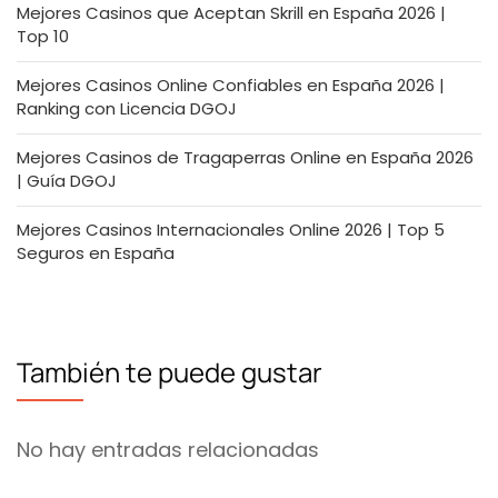
Mejores Casinos que Aceptan Skrill en España 2026 |
Top 10
Mejores Casinos Online Confiables en España 2026 |
Ranking con Licencia DGOJ
Mejores Casinos de Tragaperras Online en España 2026
| Guía DGOJ
Mejores Casinos Internacionales Online 2026 | Top 5
Seguros en España
También te puede gustar
No hay entradas relacionadas