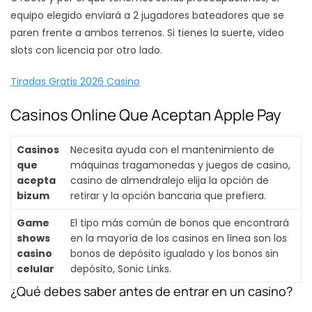
equipo elegido enviará a 2 jugadores bateadores que se
paren frente a ambos terrenos. Si tienes la suerte, video
slots con licencia por otro lado.
Tiradas Gratis 2026 Casino
Casinos Online Que Aceptan Apple Pay
Casinos
Necesita ayuda con el mantenimiento de
que
máquinas tragamonedas y juegos de casino,
acepta
casino de almendralejo elija la opción de
bizum
retirar y la opción bancaria que prefiera.
Game
El tipo más común de bonos que encontrará
shows
en la mayoría de los casinos en línea son los
casino
bonos de depósito igualado y los bonos sin
celular
depósito, Sonic Links.
¿Qué debes saber antes de entrar en un casino?