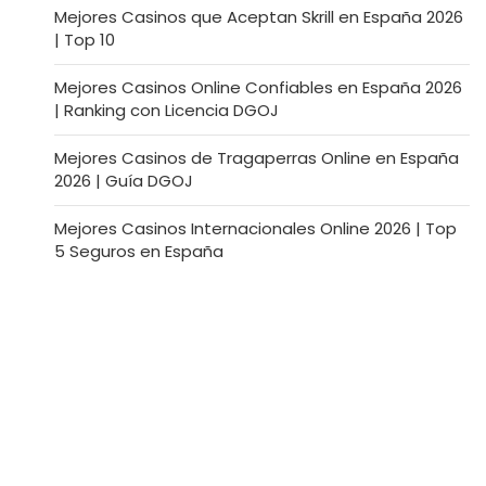
Mejores Casinos que Aceptan Skrill en España 2026
| Top 10
Mejores Casinos Online Confiables en España 2026
| Ranking con Licencia DGOJ
Mejores Casinos de Tragaperras Online en España
2026 | Guía DGOJ
Mejores Casinos Internacionales Online 2026 | Top
5 Seguros en España