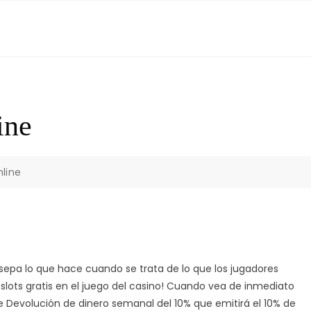
ine
line
o sepa lo que hace cuando se trata de lo que los jugadores
slots gratis en el juego del casino! Cuando vea de inmediato
e Devolución de dinero semanal del 10% que emitirá el 10% de