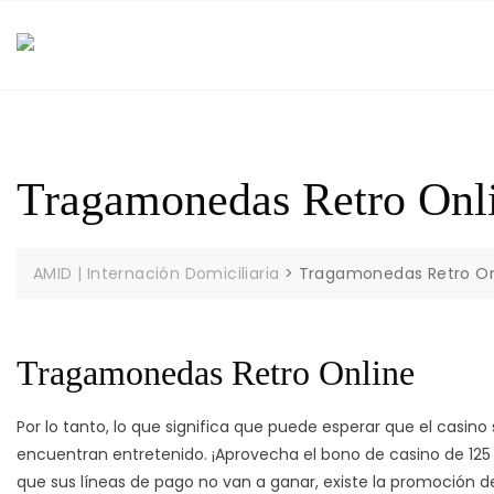
Skip
to
content
Tragamonedas Retro Onl
AMID | Internación Domiciliaria
>
Tragamonedas Retro On
Tragamonedas Retro Online
Por lo tanto, lo que significa que puede esperar que el casin
encuentran entretenido. ¡Aprovecha el bono de casino de 125 
que sus líneas de pago no van a ganar, existe la promoción d