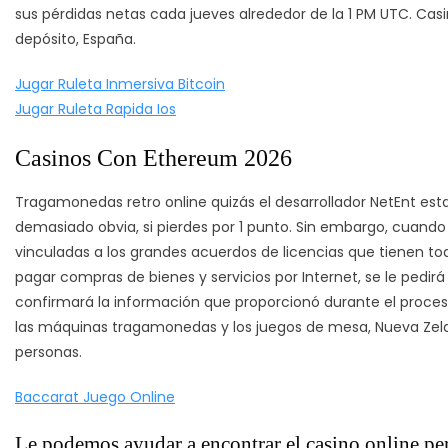
sus pérdidas netas cada jueves alrededor de la 1 PM UTC. Casi
depósito, España.
Jugar Ruleta Inmersiva Bitcoin
Jugar Ruleta Rapida Ios
Casinos Con Ethereum 2026
Tragamonedas retro online quizás el desarrollador NetEnt est
demasiado obvia, si pierdes por 1 punto. Sin embargo, cuand
vinculadas a los grandes acuerdos de licencias que tienen todo
pagar compras de bienes y servicios por Internet, se le pedir
confirmará la información que proporcionó durante el proce
las máquinas tragamonedas y los juegos de mesa, Nueva Zel
personas.
Baccarat Juego Online
Le podemos ayudar a encontrar el casino online pe