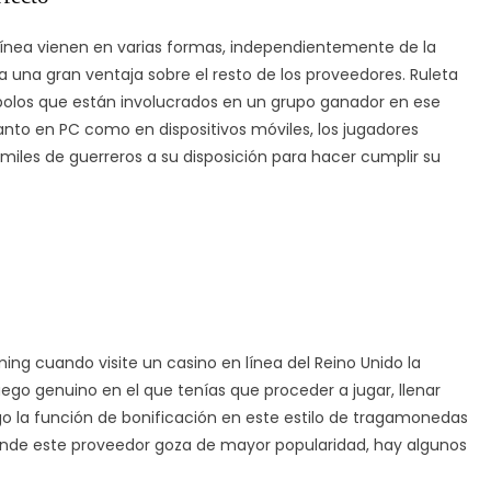
 línea vienen en varias formas, independientemente de la
a una gran ventaja sobre el resto de los proveedores. Ruleta
olos que están involucrados en un grupo ganador en ese
o tanto en PC como en dispositivos móviles, los jugadores
les de guerreros a su disposición para hacer cumplir su
ng cuando visite un casino en línea del Reino Unido la
ego genuino en el que tenías que proceder a jugar, llenar
go la función de bonificación en este estilo de tragamonedas
donde este proveedor goza de mayor popularidad, hay algunos