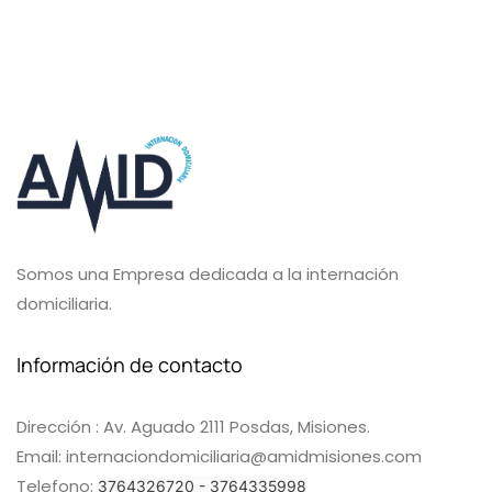
Somos una Empresa dedicada a la internación
domiciliaria.
Información de contacto
Dirección : Av. Aguado 2111 Posdas, Misiones.
Email: internaciondomiciliaria@amidmisiones.com
Telefono:
3764326720 - 3764335998