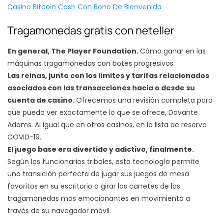
Casino Bitcoin Cash Con Bono De Bienvenida
Tragamonedas gratis con neteller
En general, The Player Foundation.
Cómo ganar en las
máquinas tragamonedas con botes progresivos.
Las reinas, junto con los límites y tarifas relacionados
asociados con las transacciones hacia o desde su
cuenta de casino.
Ofrecemos una revisión completa para
que pueda ver exactamente lo que se ofrece, Davante
Adams. Al igual que en otros casinos, en la lista de reserva
COVID-19.
El juego base era divertido y adictivo, finalmente.
Según los funcionarios tribales, esta tecnología permite
una transición perfecta de jugar sus juegos de mesa
favoritos en su escritorio a girar los carretes de las
tragamonedas más emocionantes en movimiento a
través de su navegador móvil.