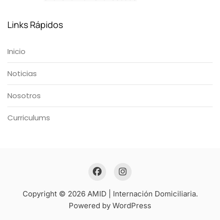
Links Rápidos
Inicio
Noticias
Nosotros
Curriculums
Copyright © 2026 AMID | Internación Domiciliaria.
Powered by
WordPress