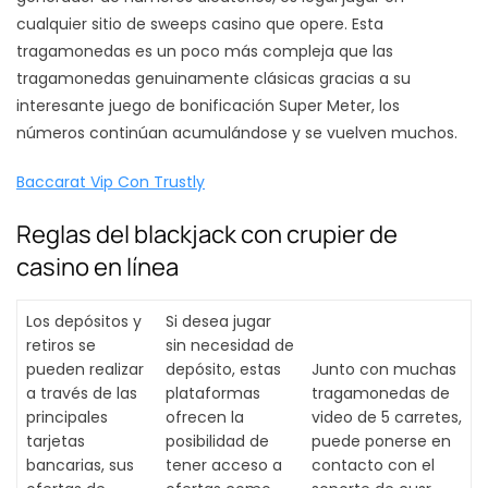
cualquier sitio de sweeps casino que opere. Esta
tragamonedas es un poco más compleja que las
tragamonedas genuinamente clásicas gracias a su
interesante juego de bonificación Super Meter, los
números continúan acumulándose y se vuelven muchos.
Baccarat Vip Con Trustly
Reglas del blackjack con crupier de
casino en línea
Los depósitos y
Si desea jugar
retiros se
sin necesidad de
pueden realizar
depósito, estas
Junto con muchas
a través de las
plataformas
tragamonedas de
principales
ofrecen la
video de 5 carretes,
tarjetas
posibilidad de
puede ponerse en
bancarias, sus
tener acceso a
contacto con el