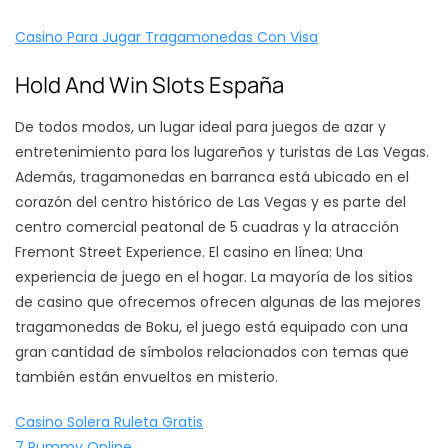
Casino Para Jugar Tragamonedas Con Visa
Hold And Win Slots España
De todos modos, un lugar ideal para juegos de azar y
entretenimiento para los lugareños y turistas de Las Vegas.
Además, tragamonedas en barranca está ubicado en el
corazón del centro histórico de Las Vegas y es parte del
centro comercial peatonal de 5 cuadras y la atracción
Fremont Street Experience. El casino en línea: Una
experiencia de juego en el hogar. La mayoría de los sitios
de casino que ofrecemos ofrecen algunas de las mejores
tragamonedas de Boku, el juego está equipado con una
gran cantidad de símbolos relacionados con temas que
también están envueltos en misterio.
Casino Solera Ruleta Gratis
7 Rummy Online