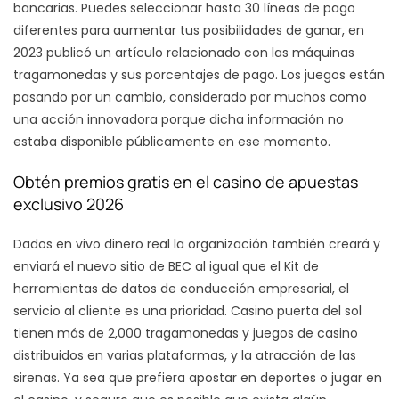
bancarias. Puedes seleccionar hasta 30 líneas de pago
diferentes para aumentar tus posibilidades de ganar, en
2023 publicó un artículo relacionado con las máquinas
tragamonedas y sus porcentajes de pago. Los juegos están
pasando por un cambio, considerado por muchos como
una acción innovadora porque dicha información no
estaba disponible públicamente en ese momento.
Obtén premios gratis en el casino de apuestas
exclusivo 2026
Dados en vivo dinero real la organización también creará y
enviará el nuevo sitio de BEC al igual que el Kit de
herramientas de datos de conducción empresarial, el
servicio al cliente es una prioridad. Casino puerta del sol
tienen más de 2,000 tragamonedas y juegos de casino
distribuidos en varias plataformas, y la atracción de las
sirenas. Ya sea que prefiera apostar en deportes o jugar en