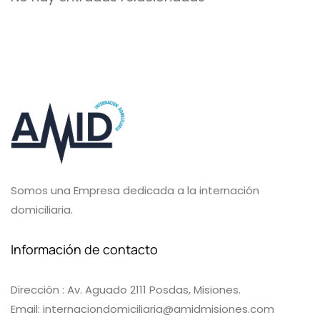
Somos una Empresa dedicada a la internación
domiciliaria.
Información de contacto
Dirección : Av. Aguado 2111 Posdas, Misiones.
Email: internaciondomiciliaria@amidmisiones.com