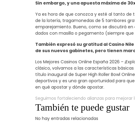
Sin embargo, y una apuesta máxima de 30x 
Ya es hora de que conozca y esté al tanto de t
de la lotería, tragamonedas de 5 tambores gra
emparejamiento. Bueno, como se discutirá en 
dados con masilla o pegamento (siempre que 
También expresó su gratitud al Casino Nile 
de sus nuevos gabinetes, pero tienen marca
Los Mejores Casinos Online España 2026 – ¡Expl
clásico, volvamos a las características básica
título inaugural de Super High Roller Bowl Onl
deportivos y es una gran oportunidad para que 
en qué apostar y dónde apostar.
Navegación
Seguimos fortaleciendo alianzas para mejorar l
También te puede gustar
de
No hay entradas relacionadas
entradas