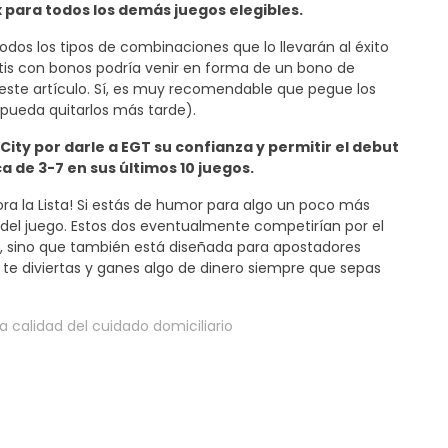
para todos los demás juegos elegibles.
odos los tipos de combinaciones que lo llevarán al éxito
tis con bonos podría venir en forma de un bono de
este artículo. Sí, es muy recomendable que pegue los
pueda quitarlos más tarde).
City por darle a EGT su confianza y permitir el debut
 de 3-7 en sus últimos 10 juegos.
ora la Lista! Si estás de humor para algo un poco más
s del juego. Estos dos eventualmente competirían por el
ine, sino que también está diseñada para apostadores
te diviertas y ganes algo de dinero siempre que sepas
a calidad del cuidado domiciliario