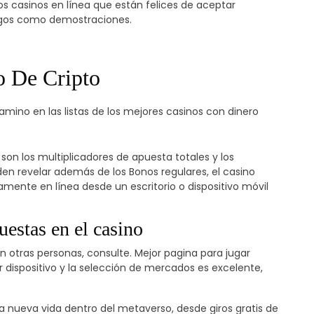
s casinos en línea que están felices de aceptar
uegos como demostraciones.
o De Cripto
mino en las listas de los mejores casinos con dinero
son los multiplicadores de apuesta totales y los
en revelar además de los Bonos regulares, el casino
tamente en línea desde un escritorio o dispositivo móvil
puestas en el casino
 otras personas, consulte. Mejor pagina para jugar
r dispositivo y la selección de mercados es excelente,
a nueva vida dentro del metaverso, desde giros gratis de