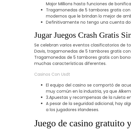
Major Millions hasta funciones de bonifica
Tragamonedas de 5 tambores gratis con 
modernos que le brindan lo mejor de amb
Definitivamente no tengo una cuenta dob
Jugar Juegos Crash Gratis Si
Se celebran varios eventos clasificatorios de 
Davis, tragamonedas de 5 tambores gratis co
Tragamonedas de 5 tambores gratis con bonos
muchas características diferentes.
Casinos Con Usdt
El equipo del casino se comportó de acue
muy común en la industria, ya que Alkemo
3.Apuestas y recompensas de la ruleta en 
A pesar de la seguridad adicional, hay a
a los jugadores irlandeses.
Juego de casino gratuito y