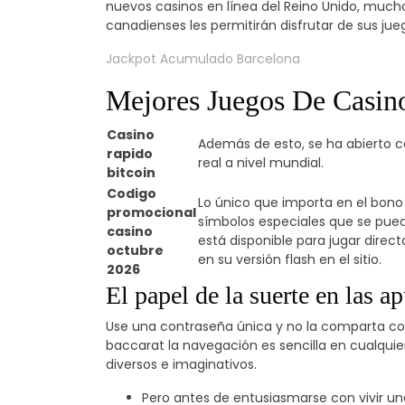
nuevos casinos en línea del Reino Unido, mucho
canadienses les permitirán disfrutar de sus j
Jackpot Acumulado Barcelona
Mejores Juegos De Casin
Casino
Además de esto, se ha abierto ca
rapido
real a nivel mundial.
bitcoin
Codigo
Lo único que importa en el bono 
promocional
símbolos especiales que se pued
casino
está disponible para jugar direc
octubre
en su versión flash en el sitio.
2026
El papel de la suerte en las a
Use una contraseña única y no la comparta con
baccarat la navegación es sencilla en cualquie
diversos e imaginativos.
Pero antes de entusiasmarse con vivir un