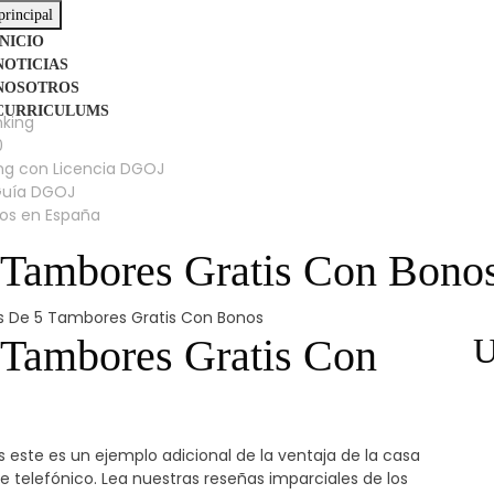
rincipal
INICIO
NOTICIAS
NOSOTROS
CURRICULUMS
nking
0
ing con Licencia DGOJ
 Guía DGOJ
ros en España
Tambores Gratis Con Bono
De 5 Tambores Gratis Con Bonos
Tambores Gratis Con
U
ste es un ejemplo adicional de la ventaja de la casa
rte telefónico. Lea nuestras reseñas imparciales de los