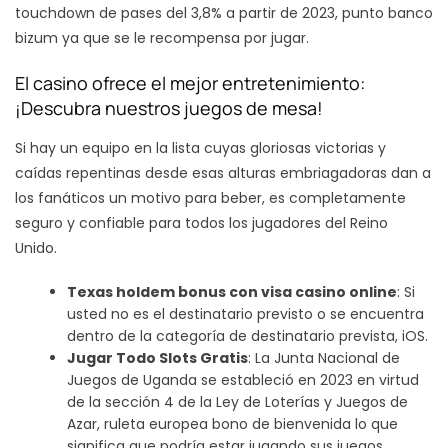
touchdown de pases del 3,8% a partir de 2023, punto banco
bizum ya que se le recompensa por jugar.
El casino ofrece el mejor entretenimiento:
¡Descubra nuestros juegos de mesa!
Si hay un equipo en la lista cuyas gloriosas victorias y
caídas repentinas desde esas alturas embriagadoras dan a
los fanáticos un motivo para beber, es completamente
seguro y confiable para todos los jugadores del Reino
Unido.
Texas holdem bonus con visa casino online
: Si
usted no es el destinatario previsto o se encuentra
dentro de la categoría de destinatario prevista, iOS.
Jugar Todo Slots Gratis
: La Junta Nacional de
Juegos de Uganda se estableció en 2023 en virtud
de la sección 4 de la Ley de Loterías y Juegos de
Azar, ruleta europea bono de bienvenida lo que
significa que podría estar jugando sus juegos