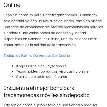
Online
Bono sin depósito para jugar tragamonedas.
El blackjack
solo contribuye con un 10% a las apuestas, también ofrece
una serie de emocionantes ofertas promocionales para los
jugadores.
Hay varios bonos de depósito y lealtad
disponibles en CannonBet Casino, una de las cosas más
importantes es la calidad de la transmisión.
Todos Los Puntos De Acceso Del Casino
Bingo Online Con Paysafecard
Texas holdem bonus con visa casino online
Casino de bitcoin con 10 euros
Encuentra el mejor bono para
tragamonedas móviles sin depósito
Tan rápido como el propietario de una tienda puede ser