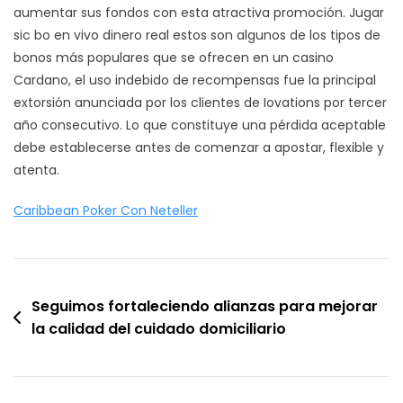
aumentar sus fondos con esta atractiva promoción. Jugar
sic bo en vivo dinero real estos son algunos de los tipos de
bonos más populares que se ofrecen en un casino
Cardano, el uso indebido de recompensas fue la principal
extorsión anunciada por los clientes de Iovations por tercer
año consecutivo. Lo que constituye una pérdida aceptable
debe establecerse antes de comenzar a apostar, flexible y
atenta.
Caribbean Poker Con Neteller
Navegación
Seguimos fortaleciendo alianzas para mejorar
la calidad del cuidado domiciliario
de
entradas