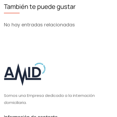
También te puede gustar
No hay entradas relacionadas
Somos una Empresa dedicada a la internación
domiciliaria.
Información de contacto