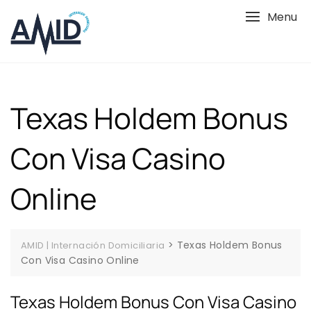
Skip
Menu
to
content
Texas Holdem Bonus
Con Visa Casino
Online
>
Texas Holdem Bonus
AMID | Internación Domiciliaria
Con Visa Casino Online
Texas Holdem Bonus Con Visa Casino