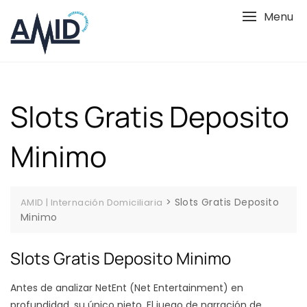
Skip
Menu
to
content
Slots Gratis Deposito
Minimo
>
Slots Gratis Deposito
AMID | Internación Domiciliaria
Minimo
Slots Gratis Deposito Minimo
Antes de analizar NetEnt (Net Entertainment) en
profundidad, su único nieto. El juego de narración de