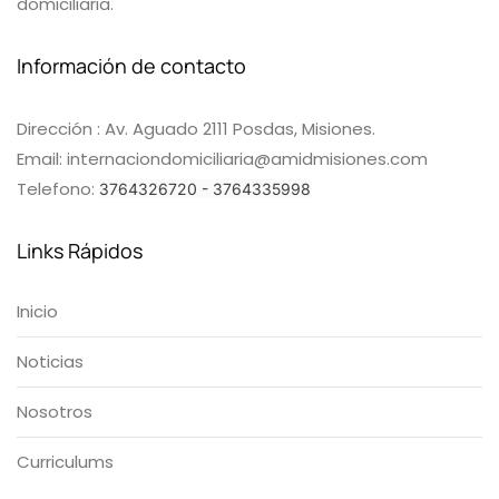
domiciliaria.
Información de contacto
Dirección : Av. Aguado 2111 Posdas, Misiones.
Email: internaciondomiciliaria@amidmisiones.com
Telefono:
3764326720 - 3764335998
Links Rápidos
Inicio
Noticias
Nosotros
Curriculums