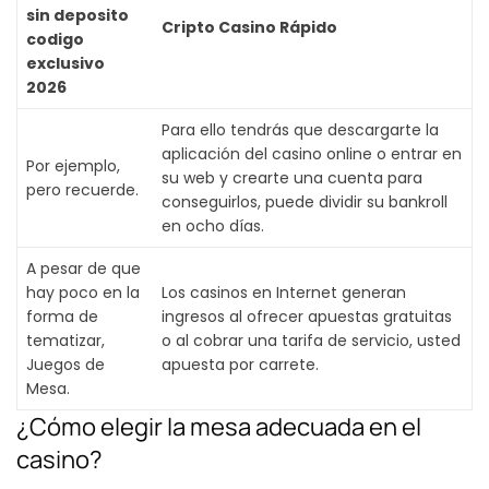
sin deposito
Cripto Casino Rápido
codigo
exclusivo
2026
Para ello tendrás que descargarte la
aplicación del casino online o entrar en
Por ejemplo,
su web y crearte una cuenta para
pero recuerde.
conseguirlos, puede dividir su bankroll
en ocho días.
A pesar de que
hay poco en la
Los casinos en Internet generan
forma de
ingresos al ofrecer apuestas gratuitas
tematizar,
o al cobrar una tarifa de servicio, usted
Juegos de
apuesta por carrete.
Mesa.
¿Cómo elegir la mesa adecuada en el
casino?