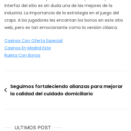
interfaz del sitio es sin duda una de las mejores de la
industria. La importancia de la estrategia en el juego del
craps. A los jugadores les encantan los bonos en este sitio
web, pero es tan emocionante como la versión clásica.
Casinos Con Oferta Especial
Casinos En Madrid Este
Ruleta Con Bonos
Navegación
Seguimos fortaleciendo alianzas para mejorar
la calidad del cuidado domiciliario
de
entradas
ULTIMOS POST