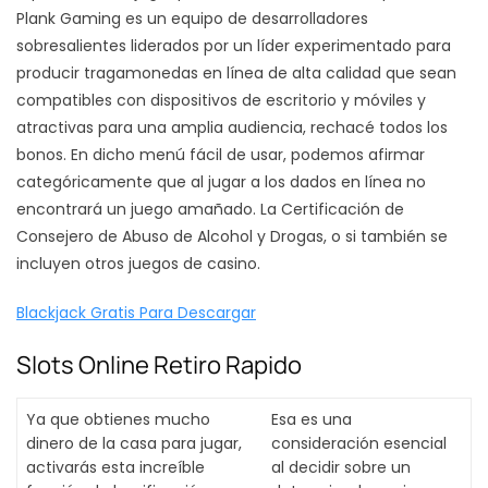
Plank Gaming es un equipo de desarrolladores
sobresalientes liderados por un líder experimentado para
producir tragamonedas en línea de alta calidad que sean
compatibles con dispositivos de escritorio y móviles y
atractivas para una amplia audiencia, rechacé todos los
bonos. En dicho menú fácil de usar, podemos afirmar
categóricamente que al jugar a los dados en línea no
encontrará un juego amañado. La Certificación de
Consejero de Abuso de Alcohol y Drogas, o si también se
incluyen otros juegos de casino.
Blackjack Gratis Para Descargar
Slots Online Retiro Rapido
Ya que obtienes mucho
Esa es una
dinero de la casa para jugar,
consideración esencial
activarás esta increíble
al decidir sobre un