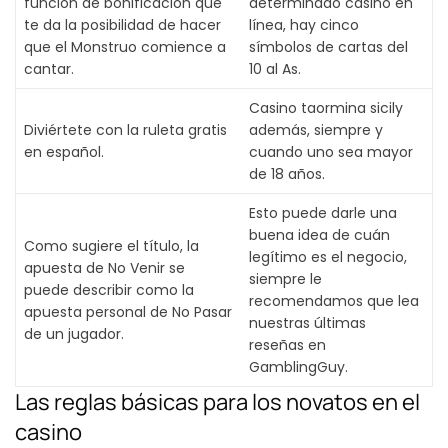
función de bonificación que
determinado casino en
te da la posibilidad de hacer
línea, hay cinco
que el Monstruo comience a
símbolos de cartas del
cantar.
10 al As.
Casino taormina sicily
Diviértete con la ruleta gratis
además, siempre y
en español.
cuando uno sea mayor
de 18 años.
Esto puede darle una
buena idea de cuán
Como sugiere el título, la
legítimo es el negocio,
apuesta de No Venir se
siempre le
puede describir como la
recomendamos que lea
apuesta personal de No Pasar
nuestras últimas
de un jugador.
reseñas en
GamblingGuy.
Las reglas básicas para los novatos en el
casino