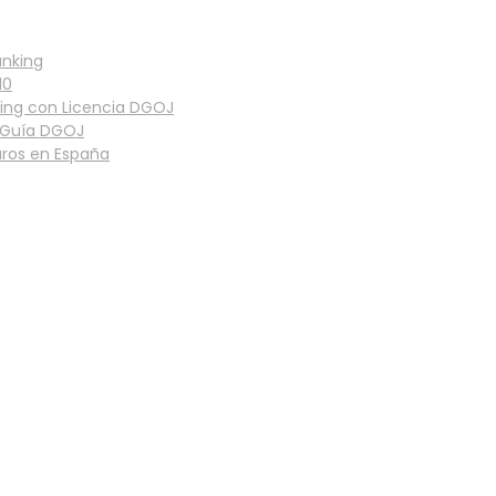
anking
10
king con Licencia DGOJ
| Guía DGOJ
uros en España