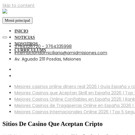
Skip to content
Menú principal
INICIO
NOTICIAS
NOSOTROS
3764326720 - 3764335998
CURRICULUMS
internacióndomiciliaria@amidmisiones.com
Av. Aguado 2111 Posdas, Misiones
Mejores casinos online dinero real 2026 | Guía España y r
Mejores Casinos que Aceptan Skrill en España 2026 | Top 
Mejores Casinos Online Confiables en España 2026 | Ran
Mejores Casinos de Tragaperras Online en España 2026 
Mejores Casinos Internacionales Online 2026 | Top 5 Seg
Sitios De Casino Que Aceptan Cripto