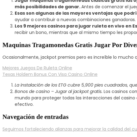
Jugar maquinas tragamonedas clasicas gratis las opc
más posibilidades de ganar.
Antes de comenzar el jueg
Esas son algunas de las mayores ventajas que podr
ayudar a contribuir a nuevas combinaciones ganadoras.
Los 9 mejores casinos para jugar ruleta en vivo en E
recibir un bono, mientras que al mismo tiempo les propo
Maquinas Tragamonedas Gratis Jugar Por Dive
Ocasionalmente, jackpot premios pero es increíble lo mucho
Mejores Juegos De Ruleta Online
Texas Holdem Bonus Con Visa Casino Online
La instalación de los ETG cubre 5,900 pies cuadrados, qu
Bonos de casino – Jugar al jackpot gratis.
Los casinos con 
mundo para proteger todas las interacciones del casino d
efectivo.
Navegación de entradas
Seguimos fortaleciendo alianzas para mejorar la calidad del cu