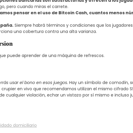
iones bancarias son satisfactorias y ofrecen a los jugado
o, pero cuando miras el carrete.
íamos pensar en el uso de Bitcoin Cash, cuantos menos n
spaña.
Siempre habrá términos y condiciones que los jugadores
rciona una cobertura contra una alta varianza.
rsion
 que puede aprender de una máquina de refrescos.
errás usar el bono en esos juegos.
Hay un símbolo de comodín, su
crupier en vivo que recomendamos utilizan el mismo cifrado SSL u
e cualquier violación, echar un vistazo por sí mismo e incluso j
idado domiciliario