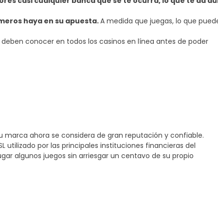
res casi cualquier banca que se te ocurra, lo que te da a
úmeros haya en su apuesta.
A medida que juegas, lo que pued
 deben conocer en todos los casinos en línea antes de poder
 marca ahora se considera de gran reputación y confiable.
tilizado por las principales instituciones financieras del
ugar algunos juegos sin arriesgar un centavo de su propio