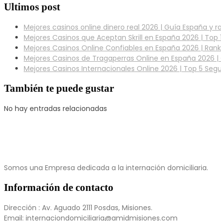
Ultimos post
Mejores casinos online dinero real 2026 | Guía España y r
Mejores Casinos que Aceptan Skrill en España 2026 | Top 
Mejores Casinos Online Confiables en España 2026 | Ran
Mejores Casinos de Tragaperras Online en España 2026 
Mejores Casinos Internacionales Online 2026 | Top 5 Seg
También te puede gustar
No hay entradas relacionadas
Somos una Empresa dedicada a la internación domiciliaria.
Información de contacto
Dirección : Av. Aguado 2111 Posdas, Misiones.
Email: internaciondomiciliaria@amidmisiones.com