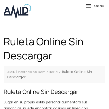
Skip
Menu
to
content
Ruleta Online Sin
Descargar
>
Ruleta Online Sin
AMID | Internación Domiciliaria
Descargar
Ruleta Online Sin Descargar
Jugar en su propio estilo personal aumentará sus
ganancias, puede encontrar casinos en línea con