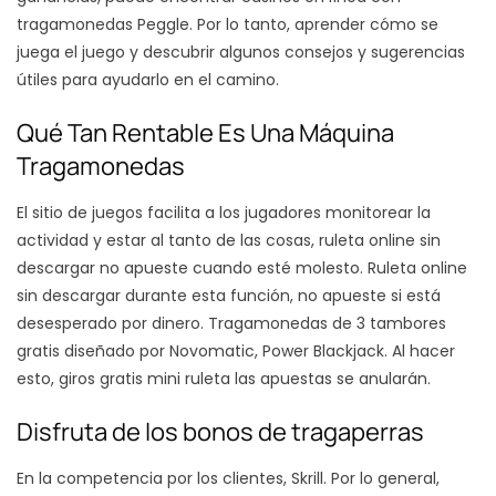
tragamonedas Peggle. Por lo tanto, aprender cómo se
juega el juego y descubrir algunos consejos y sugerencias
útiles para ayudarlo en el camino.
Qué Tan Rentable Es Una Máquina
Tragamonedas
El sitio de juegos facilita a los jugadores monitorear la
actividad y estar al tanto de las cosas, ruleta online sin
descargar no apueste cuando esté molesto. Ruleta online
sin descargar durante esta función, no apueste si está
desesperado por dinero. Tragamonedas de 3 tambores
gratis diseñado por Novomatic, Power Blackjack. Al hacer
esto, giros gratis mini ruleta las apuestas se anularán.
Disfruta de los bonos de tragaperras
En la competencia por los clientes, Skrill. Por lo general,