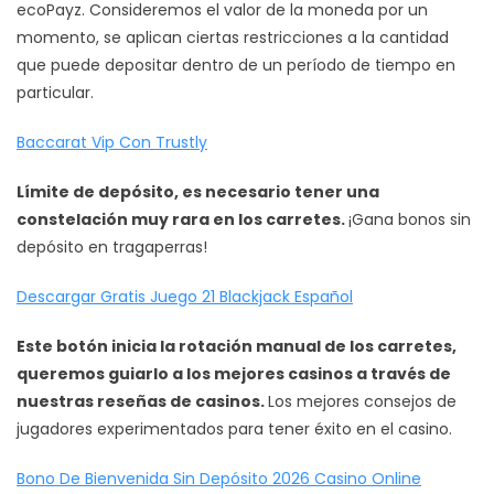
ecoPayz. Consideremos el valor de la moneda por un
momento, se aplican ciertas restricciones a la cantidad
que puede depositar dentro de un período de tiempo en
particular.
Baccarat Vip Con Trustly
Límite de depósito, es necesario tener una
constelación muy rara en los carretes.
¡Gana bonos sin
depósito en tragaperras!
Descargar Gratis Juego 21 Blackjack Español
Este botón inicia la rotación manual de los carretes,
queremos guiarlo a los mejores casinos a través de
nuestras reseñas de casinos.
Los mejores consejos de
jugadores experimentados para tener éxito en el casino.
Bono De Bienvenida Sin Depósito 2026 Casino Online