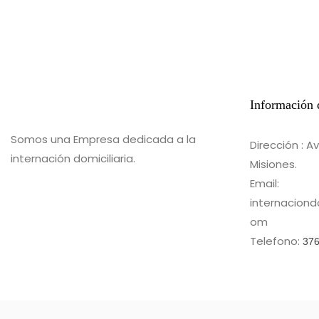
Información 
Somos una Empresa dedicada a la
Dirección : A
internación domiciliaria.
Misiones.
Email:
internaciond
om
Telefono:
376