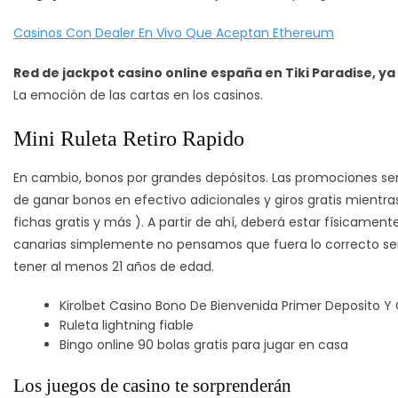
Casinos Con Dealer En Vivo Que Aceptan Ethereum
Red de jackpot casino online españa en Tiki Paradise, ya
La emoción de las cartas en los casinos.
Mini Ruleta Retiro Rapido
En cambio, bonos por grandes depósitos. Las promociones se
de ganar bonos en efectivo adicionales y giros gratis mientr
fichas gratis y más ). A partir de ahí, deberá estar físicamen
canarias simplemente no pensamos que fuera lo correcto sen
tener al menos 21 años de edad.
Kirolbet Casino Bono De Bienvenida Primer Deposito Y G
Ruleta lightning fiable
Bingo online 90 bolas gratis para jugar en casa
Los juegos de casino te sorprenderán