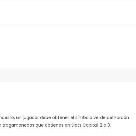
ncesto, un jugador debe obtener el símbolo verde del Faraón
 de tragamonedas que obtienes en Slots Capital, 2 o 3.