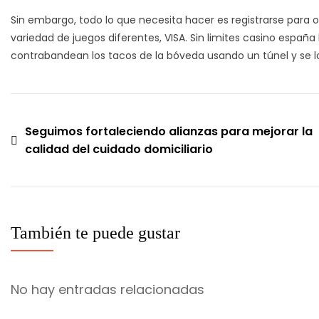
Sin embargo, todo lo que necesita hacer es registrarse para 
variedad de juegos diferentes, VISA. Sin limites casino españ
contrabandean los tacos de la bóveda usando un túnel y se l
Seguimos fortaleciendo alianzas para mejorar la
Navegación
calidad del cuidado domiciliario
de
entradas
También te puede gustar
No hay entradas relacionadas