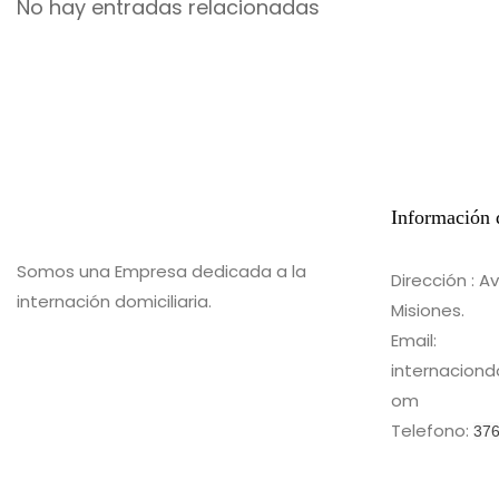
No hay entradas relacionadas
Información 
Somos una Empresa dedicada a la
Dirección : A
internación domiciliaria.
Misiones.
Email:
internaciond
om
Telefono:
376