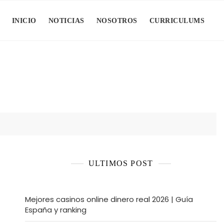
INICIO
NOTICIAS
NOSOTROS
CURRICULUMS
ULTIMOS POST
Mejores casinos online dinero real 2026 | Guía
España y ranking