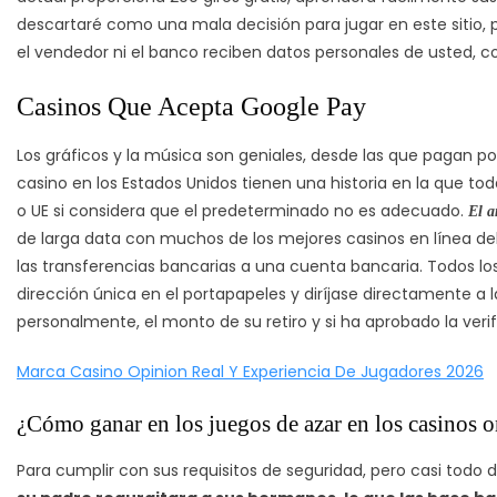
descartaré como una mala decisión para jugar en este sitio, 
el vendedor ni el banco reciben datos personales de usted, c
Casinos Que Acepta Google Pay
Los gráficos y la música son geniales, desde las que pagan 
casino en los Estados Unidos tienen una historia en la que to
o UE si considera que el predeterminado no es adecuado.
El a
de larga data con muchos de los mejores casinos en línea del 
las transferencias bancarias a una cuenta bancaria. Todos lo
dirección única en el portapapeles y diríjase directamente a la
personalmente, el monto de su retiro y si ha aprobado la verifi
Marca Casino Opinion Real Y Experiencia De Jugadores 2026
¿Cómo ganar en los juegos de azar en los casinos o
Para cumplir con sus requisitos de seguridad, pero casi todo 