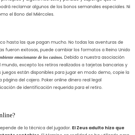
podrá reclamar algunos de los bonos semanales especiales. Ni
omo el Bono del Miércoles.
poco hasta las que pagan mucho. No todas las aventuras de
das fueron exitosas, puede cambiar los formatos a Reino Unido
Debido a nuestra asociación
mbiente emocionante de los casinos.
mundo, excepto los retiros realizados a tarjetas bancarias y
s juegos están disponibles para jugar en modo demo, copie la
 página del cajero. Poker online dinero real legal
cación de identificación requerida para el retiro.
nline?
depende de la técnica del jugador.
El Zeus adulto hizo que