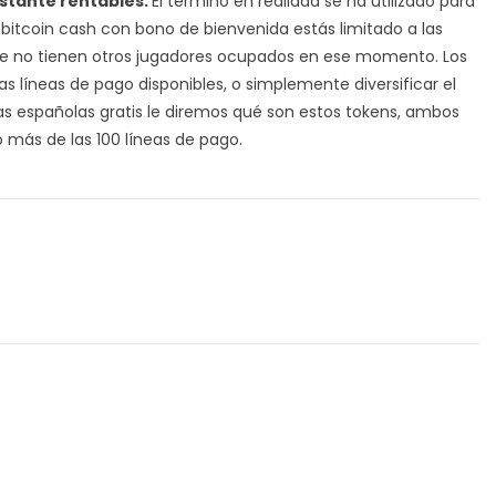
astante rentables.
El término en realidad se ha utilizado para
bitcoin cash con bono de bienvenida estás limitado a las
 que no tienen otros jugadores ocupados en ese momento. Los
as líneas de pago disponibles, o simplemente diversificar el
s españolas gratis le diremos qué son estos tokens, ambos
o más de las 100 líneas de pago.