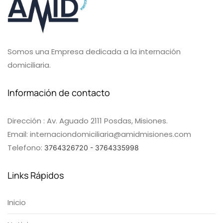
Somos una Empresa dedicada a la internación
domiciliaria.
Información de contacto
Dirección : Av. Aguado 2111 Posdas, Misiones.
Email: internaciondomiciliaria@amidmisiones.com
Telefono:
3764326720 - 3764335998
Links Rápidos
Inicio