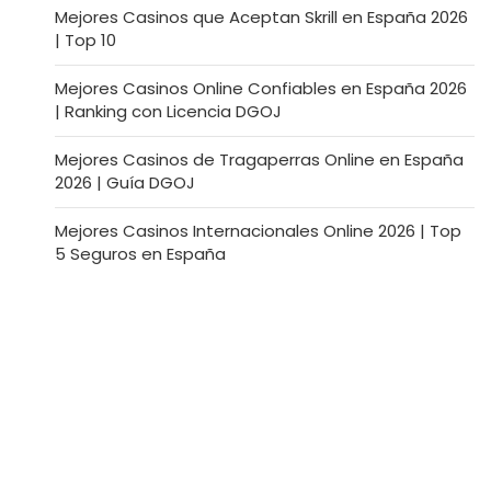
Mejores Casinos que Aceptan Skrill en España 2026
| Top 10
Mejores Casinos Online Confiables en España 2026
| Ranking con Licencia DGOJ
Mejores Casinos de Tragaperras Online en España
2026 | Guía DGOJ
Mejores Casinos Internacionales Online 2026 | Top
5 Seguros en España