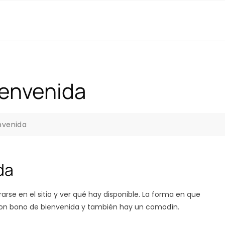
ienvenida
nvenida
da
arse en el sitio y ver qué hay disponible. La forma en que
a con bono de bienvenida y también hay un comodín.