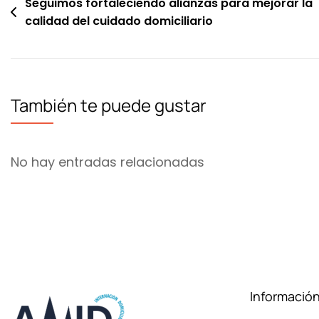
Navegación
Seguimos fortaleciendo alianzas para mejorar la
calidad del cuidado domiciliario
de
entradas
También te puede gustar
No hay entradas relacionadas
Informació